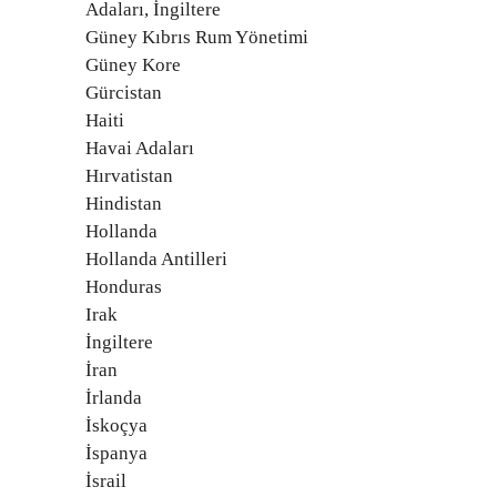
Adaları, İngiltere
Güney Kıbrıs Rum Yönetimi
Güney Kore
Gürcistan
Haiti
Havai Adaları
Hırvatistan
Hindistan
Hollanda
Hollanda Antilleri
Honduras
Irak
İngiltere
İran
İrlanda
İskoçya
İspanya
İsrail