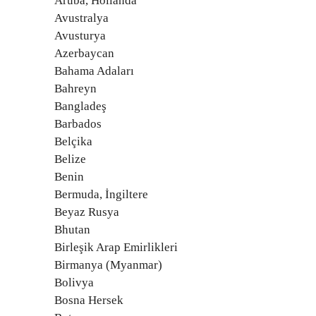
Aruba, Hollanda
Avustralya
Avusturya
Azerbaycan
Bahama Adaları
Bahreyn
Bangladeş
Barbados
Belçika
Belize
Benin
Bermuda, İngiltere
Beyaz Rusya
Bhutan
Birleşik Arap Emirlikleri
Birmanya (Myanmar)
Bolivya
Bosna Hersek