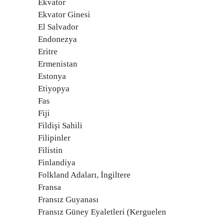
Ekvator
Ekvator Ginesi
El Salvador
Endonezya
Eritre
Ermenistan
Estonya
Etiyopya
Fas
Fiji
Fildişi Sahili
Filipinler
Filistin
Finlandiya
Folkland Adaları, İngiltere
Fransa
Fransız Guyanası
Fransız Güney Eyaletleri (Kerguelen