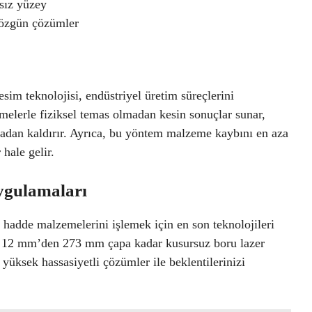
sız yüzey
ze özgün çözümler
sim teknolojisi, endüstriyel üretim süreçlerini
zemelerle fiziksel temas olmadan kesin sonuçlar sunar,
adan kaldırır. Ayrıca, bu yöntem malzeme kaybını en aza
 hale gelir.
ygulamaları
 hadde malzemelerini işlemek için en son teknolojileri
zle 12 mm’den 273 mm çapa kadar kusursuz boru lazer
üksek hassasiyetli çözümler ile beklentilerinizi