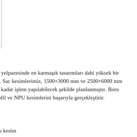
 yelpazesinde en karmaşık tasarımları dahi yüksek bir
iptir. Sac kesimlerimiz, 1500×3000 mm ve 2500×6000 mm
adar işlem yapılabilecek şekilde planlanmıştır. Boru
il ve NPU kesimlerini başarıyla gerçekleştirir.
u kesim