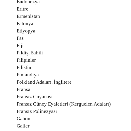
Endonezya
Eritre
Ermenistan
Estonya
Etiyopya
Fas
Fiji
Fildişi Sahili
Filipinler
Filistin
Finlandiya
Folkland Adaları, İngiltere
Fransa
Fransız Guyanası
Fransız Güney Eyaletleri (Kerguelen Adaları)
Fransız Polinezyası
Gabon
Galler