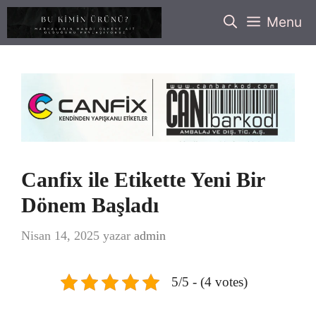
İçeriğe
Menu
atla
Canfix ile Etikette Yeni Bir
Dönem Başladı
Nisan 14, 2025
yazar
admin
5/5 - (4 votes)