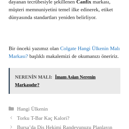
dayanan tecrübesiyle şekillenen
Canfix
markası,
müşteri memnuniyetini temel ilke edinerek, etiket
dünyasında standartları yeniden belirliyor.
Bir önceki yazımız olan
Colgate Hangi Ülkenin Malı
Markası?
başlıklı makalemizi de okumanızı öneririz.
NERENİN MALI:
İmam Aslan Nerenin
Markasıdır?
Kategoriler
Hangi Ülkenin
Torku T-Bar Kaç Kalori?
Bursa’da Diş Hekimi Randevunuzu Planlayın