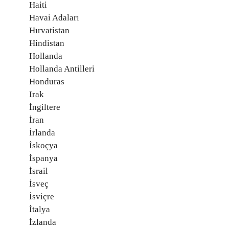
Haiti
Havai Adaları
Hırvatistan
Hindistan
Hollanda
Hollanda Antilleri
Honduras
Irak
İngiltere
İran
İrlanda
İskoçya
İspanya
İsrail
İsveç
İsviçre
İtalya
İzlanda