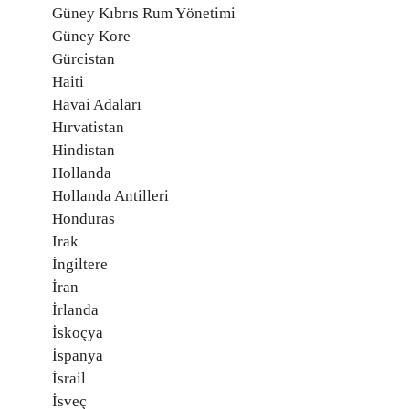
Güney Kıbrıs Rum Yönetimi
Güney Kore
Gürcistan
Haiti
Havai Adaları
Hırvatistan
Hindistan
Hollanda
Hollanda Antilleri
Honduras
Irak
İngiltere
İran
İrlanda
İskoçya
İspanya
İsrail
İsveç