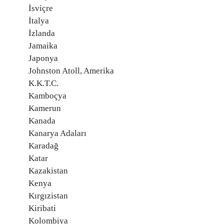
İsviçre
İtalya
İzlanda
Jamaika
Japonya
Johnston Atoll, Amerika
K.K.T.C.
Kamboçya
Kamerun
Kanada
Kanarya Adaları
Karadağ
Katar
Kazakistan
Kenya
Kırgızistan
Kiribati
Kolombiya