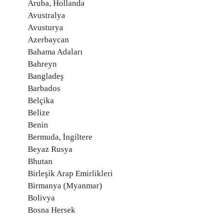
Aruba, Hollanda
Avustralya
Avusturya
Azerbaycan
Bahama Adaları
Bahreyn
Bangladeş
Barbados
Belçika
Belize
Benin
Bermuda, İngiltere
Beyaz Rusya
Bhutan
Birleşik Arap Emirlikleri
Birmanya (Myanmar)
Bolivya
Bosna Hersek