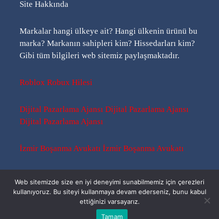
Site Hakkında
Markalar hangi ülkeye ait? Hangi ülkenin ürünü bu
marka? Markanın sahipleri kim? Hissedarları kim?
Gibi tüm bilgileri web sitemiz paylaşmaktadır.
Roblox Robux Hilesi
Dijital Pazarlama Ajansı
Dijital Pazarlama Ajansı
Dijital Pazarlama Ajansı
İzmir Boşanma Avukatı
İzmir Boşanma Avukatı
Sitemap
-
Sitemap
-
Rss
Web sitemizde size en iyi deneyimi sunabilmemiz için çerezleri
kullanıyoruz. Bu siteyi kullanmaya devam ederseniz, bunu kabul
ettiğinizi varsayarız.
Bu Kimin Ürünü ? | 2026 ©
Tamam