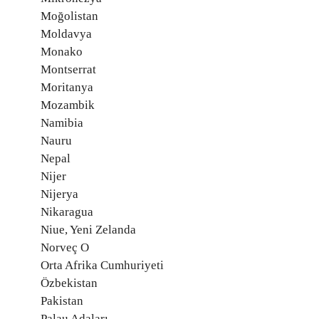
Moğolistan
Moldavya
Monako
Montserrat
Moritanya
Mozambik
Namibia
Nauru
Nepal
Nijer
Nijerya
Nikaragua
Niue, Yeni Zelanda
Norveç O
Orta Afrika Cumhuriyeti
Özbekistan
Pakistan
Palau Adaları