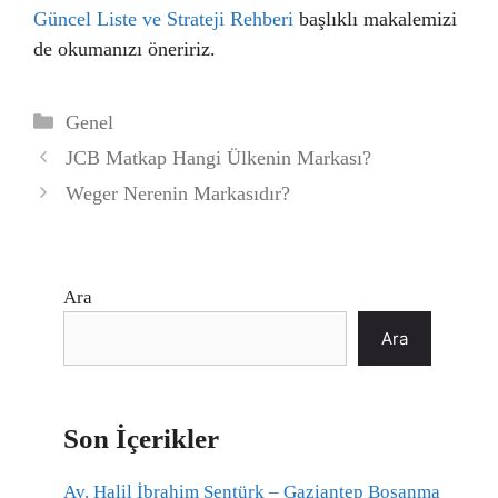
Güncel Liste ve Strateji Rehberi
başlıklı makalemizi
de okumanızı öneririz.
Kategoriler
Genel
JCB Matkap Hangi Ülkenin Markası?
Weger Nerenin Markasıdır?
Ara
Ara
Son İçerikler
Av. Halil İbrahim Şentürk – Gaziantep Boşanma