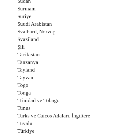
Sudan
Surinam
Suriye
Suudi Arabistan
Svalbard, Norveç
Svaziland
Şili
Tacikistan
Tanzanya
Tayland
Tayvan
Togo
Tonga
Trinidad ve Tobago
Tunus
Turks ve Caicos Adaları, İngiltere
Tuvalu
Türkiye