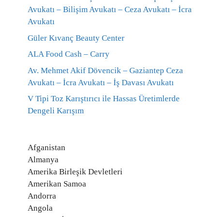
Avukatı – Bilişim Avukatı – Ceza Avukatı – İcra
Avukatı
Güler Kıvanç Beauty Center
ALA Food Cash – Carry
Av. Mehmet Akif Dövencik – Gaziantep Ceza
Avukatı – İcra Avukatı – İş Davası Avukatı
V Tipi Toz Karıştırıcı ile Hassas Üretimlerde
Dengeli Karışım
Afganistan
Almanya
Amerika Birleşik Devletleri
Amerikan Samoa
Andorra
Angola