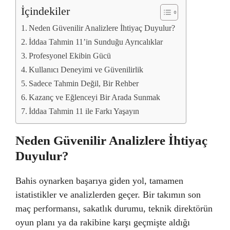
İçindekiler
Neden Güvenilir Analizlere İhtiyaç Duyulur?
İddaa Tahmin 11’in Sunduğu Ayrıcalıklar
Profesyonel Ekibin Gücü
Kullanıcı Deneyimi ve Güvenilirlik
Sadece Tahmin Değil, Bir Rehber
Kazanç ve Eğlenceyi Bir Arada Sunmak
İddaa Tahmin 11 ile Farkı Yaşayın
Neden Güvenilir Analizlere İhtiyaç
Duyulur?
Bahis oynarken başarıya giden yol, tamamen
istatistikler ve analizlerden geçer. Bir takımın son
maç performansı, sakatlık durumu, teknik direktörün
oyun planı ya da rakibine karşı geçmişte aldığı