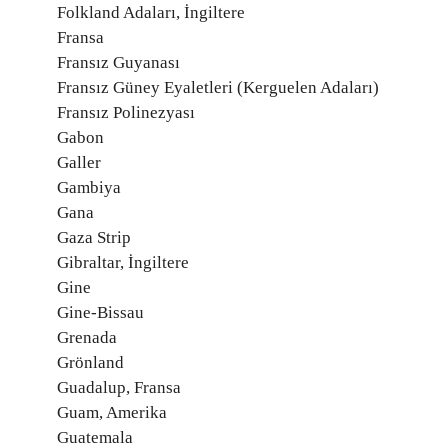
Folkland Adaları, İngiltere
Fransa
Fransız Guyanası
Fransız Güney Eyaletleri (Kerguelen Adaları)
Fransız Polinezyası
Gabon
Galler
Gambiya
Gana
Gaza Strip
Gibraltar, İngiltere
Gine
Gine-Bissau
Grenada
Grönland
Guadalup, Fransa
Guam, Amerika
Guatemala