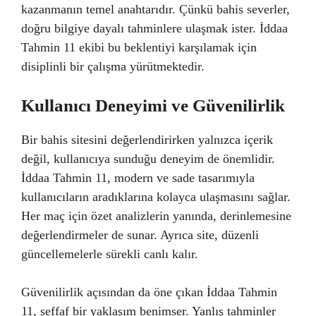
kazanmanın temel anahtarıdır. Çünkü bahis severler,
doğru bilgiye dayalı tahminlere ulaşmak ister. İddaa
Tahmin 11 ekibi bu beklentiyi karşılamak için
disiplinli bir çalışma yürütmektedir.
Kullanıcı Deneyimi ve Güvenilirlik
Bir bahis sitesini değerlendirirken yalnızca içerik
değil, kullanıcıya sunduğu deneyim de önemlidir.
İddaa Tahmin 11, modern ve sade tasarımıyla
kullanıcıların aradıklarına kolayca ulaşmasını sağlar.
Her maç için özet analizlerin yanında, derinlemesine
değerlendirmeler de sunar. Ayrıca site, düzenli
güncellemelerle sürekli canlı kalır.
Güvenilirlik açısından da öne çıkan İddaa Tahmin
11, şeffaf bir yaklaşım benimser. Yanlış tahminler