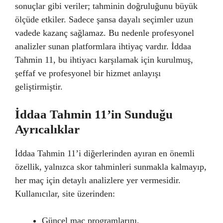
sonuçlar gibi veriler; tahminin doğruluğunu büyük
ölçüde etkiler. Sadece şansa dayalı seçimler uzun
vadede kazanç sağlamaz. Bu nedenle profesyonel
analizler sunan platformlara ihtiyaç vardır. İddaa
Tahmin 11, bu ihtiyacı karşılamak için kurulmuş,
şeffaf ve profesyonel bir hizmet anlayışı
geliştirmiştir.
İddaa Tahmin 11’in Sunduğu
Ayrıcalıklar
İddaa Tahmin 11’i diğerlerinden ayıran en önemli
özellik, yalnızca skor tahminleri sunmakla kalmayıp,
her maç için detaylı analizlere yer vermesidir.
Kullanıcılar, site üzerinden:
Güncel maç programlarını,