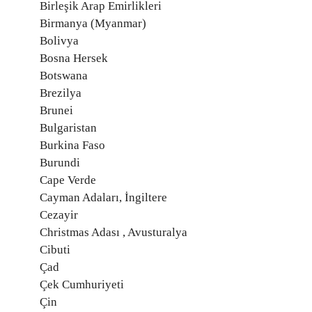
Birleşik Arap Emirlikleri
Birmanya (Myanmar)
Bolivya
Bosna Hersek
Botswana
Brezilya
Brunei
Bulgaristan
Burkina Faso
Burundi
Cape Verde
Cayman Adaları, İngiltere
Cezayir
Christmas Adası , Avusturalya
Cibuti
Çad
Çek Cumhuriyeti
Çin