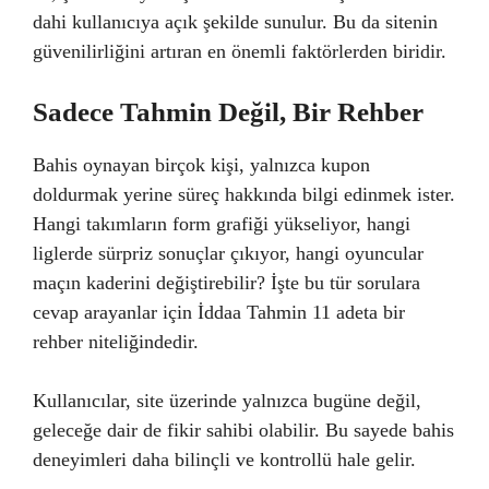
dahi kullanıcıya açık şekilde sunulur. Bu da sitenin
güvenilirliğini artıran en önemli faktörlerden biridir.
Sadece Tahmin Değil, Bir Rehber
Bahis oynayan birçok kişi, yalnızca kupon
doldurmak yerine süreç hakkında bilgi edinmek ister.
Hangi takımların form grafiği yükseliyor, hangi
liglerde sürpriz sonuçlar çıkıyor, hangi oyuncular
maçın kaderini değiştirebilir? İşte bu tür sorulara
cevap arayanlar için İddaa Tahmin 11 adeta bir
rehber niteliğindedir.
Kullanıcılar, site üzerinde yalnızca bugüne değil,
geleceğe dair de fikir sahibi olabilir. Bu sayede bahis
deneyimleri daha bilinçli ve kontrollü hale gelir.