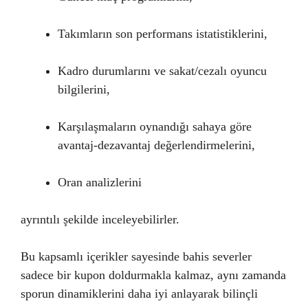
Takımların son performans istatistiklerini,
Kadro durumlarını ve sakat/cezalı oyuncu
bilgilerini,
Karşılaşmaların oynandığı sahaya göre
avantaj-dezavantaj değerlendirmelerini,
Oran analizlerini
ayrıntılı şekilde inceleyebilirler.
Bu kapsamlı içerikler sayesinde bahis severler
sadece bir kupon doldurmakla kalmaz, aynı zamanda
sporun dinamiklerini daha iyi anlayarak bilinçli