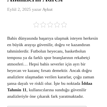
Eylül 2, 2025
yazar
Aykut
Bahis dünyasında başarıya ulaşmak isteyen herkesin
en büyük arayışı güvenilir, doğru ve kazandıran
tahminlerdir. Futbolun heyecanı, basketbolun
temposu ya da farklı spor branşlarının rekabetçi
atmosferi… Hepsi bahis severler için ayrı bir
heyecan ve kazanç fırsatı demektir. Ancak doğru
analizlere ulaşmadan verilen kararlar, çoğu zaman
şansa dayalı ve riskli olur. İşte bu noktada
İddaa
Tahmin 11
, kullanıcılarına sunduğu güvenilir
analizleriyle öne çıkarak fark yaratmaktadır.