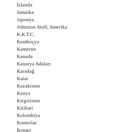
İzlanda
Jamaika
Japonya
Johnston Atoll, Amerika
K.K.T.C.
Kamboçya
Kamerun
Kanada
Kanarya Adaları
Karadağ
Katar
Kazakistan
Kenya
Kırgızistan
Kiribati
Kolombiya
Komorlar
Kongo