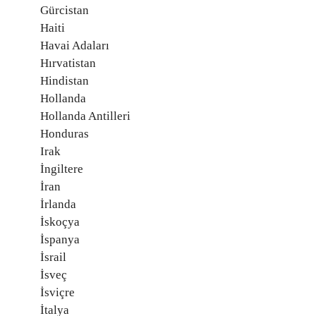
Gürcistan
Haiti
Havai Adaları
Hırvatistan
Hindistan
Hollanda
Hollanda Antilleri
Honduras
Irak
İngiltere
İran
İrlanda
İskoçya
İspanya
İsrail
İsveç
İsviçre
İtalya