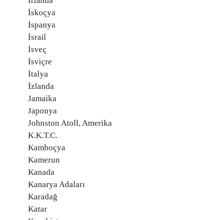
İrlanda
İskoçya
İspanya
İsrail
İsveç
İsviçre
İtalya
İzlanda
Jamaika
Japonya
Johnston Atoll, Amerika
K.K.T.C.
Kamboçya
Kamerun
Kanada
Kanarya Adaları
Karadağ
Katar