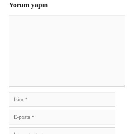
Yorum yapın
Yorum
İsim
E-
posta
İnternet