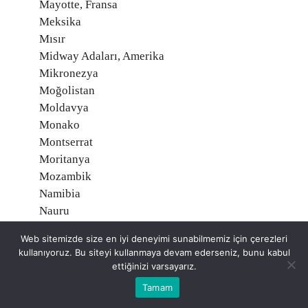
Mayotte, Fransa
Meksika
Mısır
Midway Adaları, Amerika
Mikronezya
Moğolistan
Moldavya
Monako
Montserrat
Moritanya
Mozambik
Namibia
Nauru
Nepal
Web sitemizde size en iyi deneyimi sunabilmemiz için çerezleri
Nijer
kullanıyoruz. Bu siteyi kullanmaya devam ederseniz, bunu kabul
Nijerya
ettiğinizi varsayarız.
Nikaragua
Tamam
Niue, Yeni Zelanda