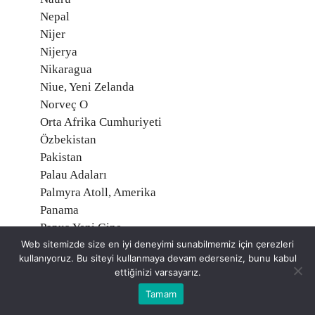
Nepal
Nijer
Nijerya
Nikaragua
Niue, Yeni Zelanda
Norveç O
Orta Afrika Cumhuriyeti
Özbekistan
Pakistan
Palau Adaları
Palmyra Atoll, Amerika
Panama
Papua Yeni Gine
Web sitemizde size en iyi deneyimi sunabilmemiz için çerezleri
Paraguay
kullanıyoruz. Bu siteyi kullanmaya devam ederseniz, bunu kabul
Peru
ettiğinizi varsayarız.
Polonya
Tamam
Portekiz