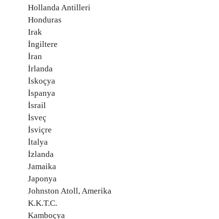
Hollanda Antilleri
Honduras
Irak
İngiltere
İran
İrlanda
İskoçya
İspanya
İsrail
İsveç
İsviçre
İtalya
İzlanda
Jamaika
Japonya
Johnston Atoll, Amerika
K.K.T.C.
Kamboçya