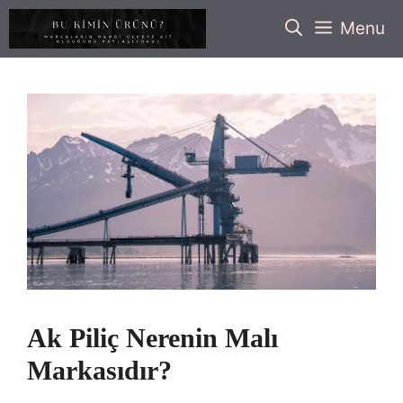
İçeriğe
Menu
atla
Ak Piliç Nerenin Malı
Markasıdır?