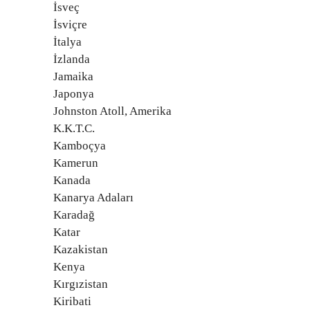
İsveç
İsviçre
İtalya
İzlanda
Jamaika
Japonya
Johnston Atoll, Amerika
K.K.T.C.
Kamboçya
Kamerun
Kanada
Kanarya Adaları
Karadağ
Katar
Kazakistan
Kenya
Kırgızistan
Kiribati