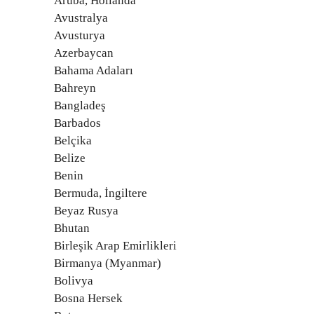
Aruba, Hollanda
Avustralya
Avusturya
Azerbaycan
Bahama Adaları
Bahreyn
Bangladeş
Barbados
Belçika
Belize
Benin
Bermuda, İngiltere
Beyaz Rusya
Bhutan
Birleşik Arap Emirlikleri
Birmanya (Myanmar)
Bolivya
Bosna Hersek