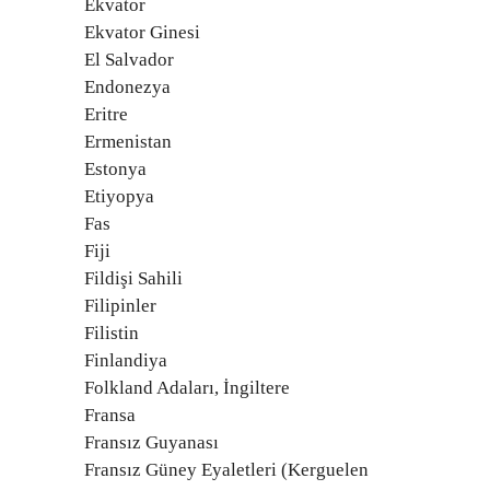
Ekvator
Ekvator Ginesi
El Salvador
Endonezya
Eritre
Ermenistan
Estonya
Etiyopya
Fas
Fiji
Fildişi Sahili
Filipinler
Filistin
Finlandiya
Folkland Adaları, İngiltere
Fransa
Fransız Guyanası
Fransız Güney Eyaletleri (Kerguelen