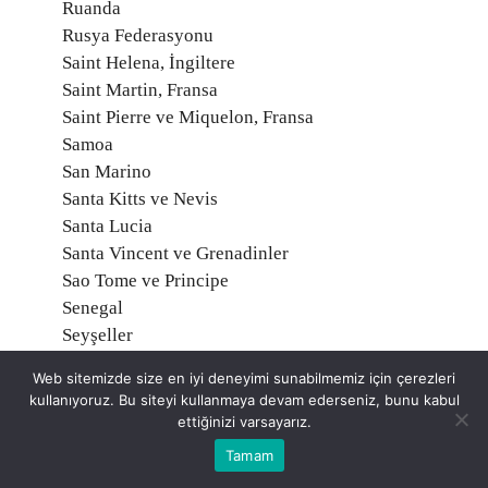
Ruanda
Rusya Federasyonu
Saint Helena, İngiltere
Saint Martin, Fransa
Saint Pierre ve Miquelon, Fransa
Samoa
San Marino
Santa Kitts ve Nevis
Santa Lucia
Santa Vincent ve Grenadinler
Sao Tome ve Principe
Senegal
Seyşeller
Sırbistan
Web sitemizde size en iyi deneyimi sunabilmemiz için çerezleri
Sierra Leone
kullanıyoruz. Bu siteyi kullanmaya devam ederseniz, bunu kabul
Singapur
ettiğinizi varsayarız.
Slovakya
Tamam
Slovenya