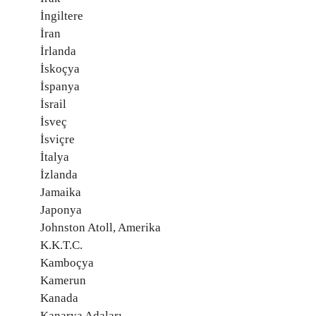
İngiltere
İran
İrlanda
İskoçya
İspanya
İsrail
İsveç
İsviçre
İtalya
İzlanda
Jamaika
Japonya
Johnston Atoll, Amerika
K.K.T.C.
Kamboçya
Kamerun
Kanada
Kanarya Adaları