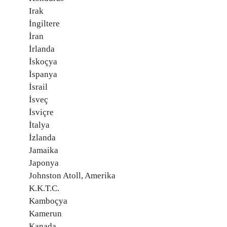
Irak
İngiltere
İran
İrlanda
İskoçya
İspanya
İsrail
İsveç
İsviçre
İtalya
İzlanda
Jamaika
Japonya
Johnston Atoll, Amerika
K.K.T.C.
Kamboçya
Kamerun
Kanada