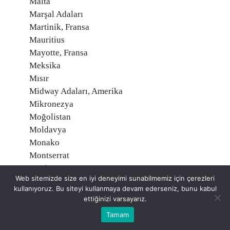
Malta
Marşal Adaları
Martinik, Fransa
Mauritius
Mayotte, Fransa
Meksika
Mısır
Midway Adaları, Amerika
Mikronezya
Moğolistan
Moldavya
Monako
Montserrat
Moritanya
Web sitemizde size en iyi deneyimi sunabilmemiz için çerezleri
Mozambik
kullanıyoruz. Bu siteyi kullanmaya devam ederseniz, bunu kabul
Namibia
ettiğinizi varsayarız.
Nauru
Tamam
Nepal