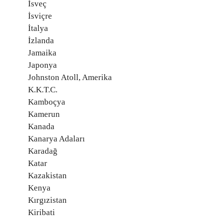
İsveç
İsviçre
İtalya
İzlanda
Jamaika
Japonya
Johnston Atoll, Amerika
K.K.T.C.
Kamboçya
Kamerun
Kanada
Kanarya Adaları
Karadağ
Katar
Kazakistan
Kenya
Kırgızistan
Kiribati