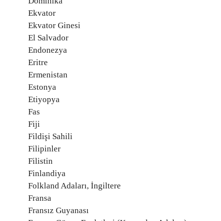
Dominika
Ekvator
Ekvator Ginesi
El Salvador
Endonezya
Eritre
Ermenistan
Estonya
Etiyopya
Fas
Fiji
Fildişi Sahili
Filipinler
Filistin
Finlandiya
Folkland Adaları, İngiltere
Fransa
Fransız Guyanası