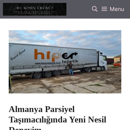
İçeriğe
Menu
atla
Almanya Parsiyel
Taşımacılığında Yeni Nesil
Deneyim