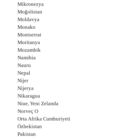
Mikronezya
Moğolistan
Moldavya
Monako
Montserrat
Moritanya
Mozambik
Namibia
Nauru
Nepal
Nijer
Nijerya
Nikaragua
Niue, Yeni Zelanda
Norveç O
Orta Afrika Cumhuriyeti
Özbekistan
Pakistan