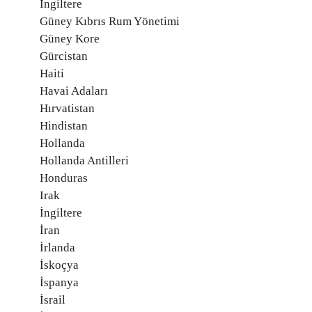
İngiltere
Güney Kıbrıs Rum Yönetimi
Güney Kore
Gürcistan
Haiti
Havai Adaları
Hırvatistan
Hindistan
Hollanda
Hollanda Antilleri
Honduras
Irak
İngiltere
İran
İrlanda
İskoçya
İspanya
İsrail