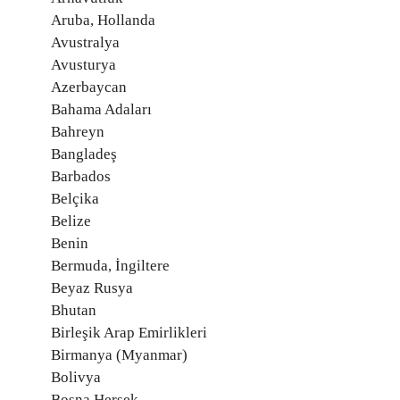
Aruba, Hollanda
Avustralya
Avusturya
Azerbaycan
Bahama Adaları
Bahreyn
Bangladeş
Barbados
Belçika
Belize
Benin
Bermuda, İngiltere
Beyaz Rusya
Bhutan
Birleşik Arap Emirlikleri
Birmanya (Myanmar)
Bolivya
Bosna Hersek