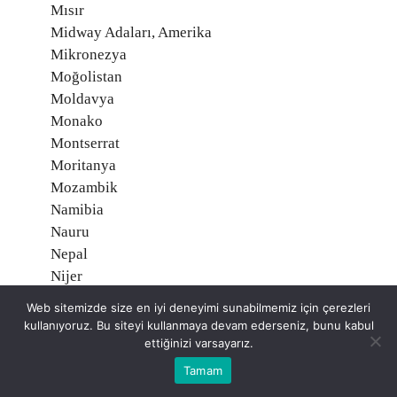
Mısır
Midway Adaları, Amerika
Mikronezya
Moğolistan
Moldavya
Monako
Montserrat
Moritanya
Mozambik
Namibia
Nauru
Nepal
Nijer
Nijerya
Web sitemizde size en iyi deneyimi sunabilmemiz için çerezleri
Nikaragua
kullanıyoruz. Bu siteyi kullanmaya devam ederseniz, bunu kabul
Niue, Yeni Zelanda
ettiğinizi varsayarız.
Norveç O
Tamam
Orta Afrika Cumhuriyeti