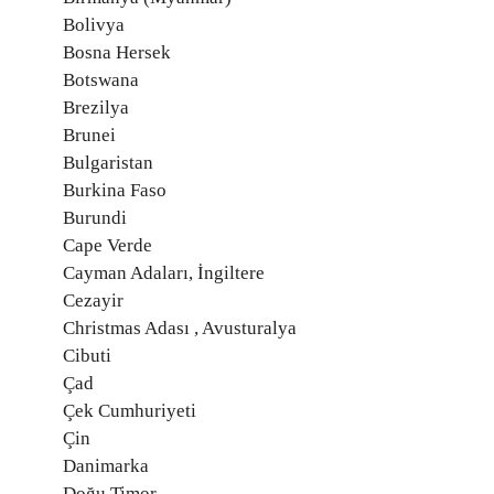
Bolivya
Bosna Hersek
Botswana
Brezilya
Brunei
Bulgaristan
Burkina Faso
Burundi
Cape Verde
Cayman Adaları, İngiltere
Cezayir
Christmas Adası , Avusturalya
Cibuti
Çad
Çek Cumhuriyeti
Çin
Danimarka
Doğu Timor