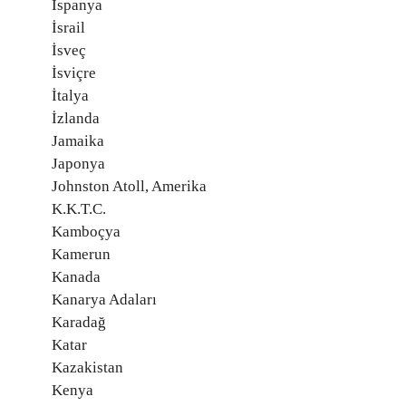
İspanya
İsrail
İsveç
İsviçre
İtalya
İzlanda
Jamaika
Japonya
Johnston Atoll, Amerika
K.K.T.C.
Kamboçya
Kamerun
Kanada
Kanarya Adaları
Karadağ
Katar
Kazakistan
Kenya