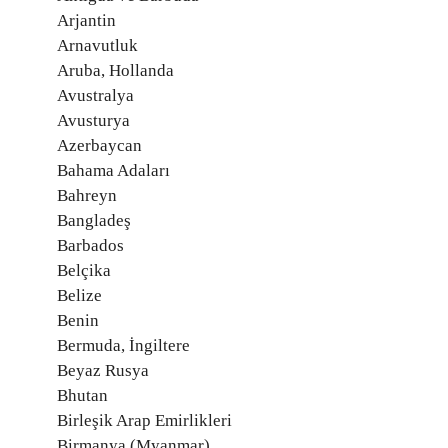
Arjantin
Arnavutluk
Aruba, Hollanda
Avustralya
Avusturya
Azerbaycan
Bahama Adaları
Bahreyn
Bangladeş
Barbados
Belçika
Belize
Benin
Bermuda, İngiltere
Beyaz Rusya
Bhutan
Birleşik Arap Emirlikleri
Birmanya (Myanmar)