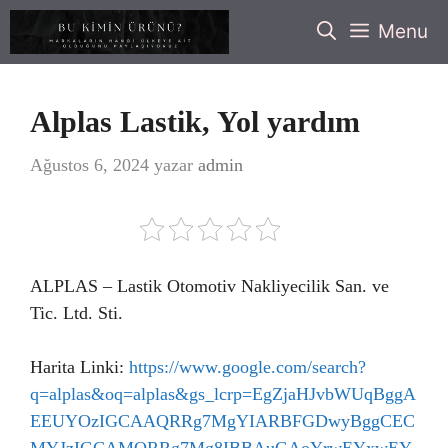
İçeriğe
Menu
atla
Alplas Lastik, Yol yardım
Ağustos 6, 2024
yazar
admin
ALPLAS – Lastik Otomotiv Nakliyecilik San. ve
Tic. Ltd. Sti.
Harita Linki:
https://www.google.com/search?
q=alplas&oq=alplas&gs_lcrp=EgZjaHJvbWUqBggA
EEUYOzIGCAAQRRg7MgYIARBFGDwyBggCEC