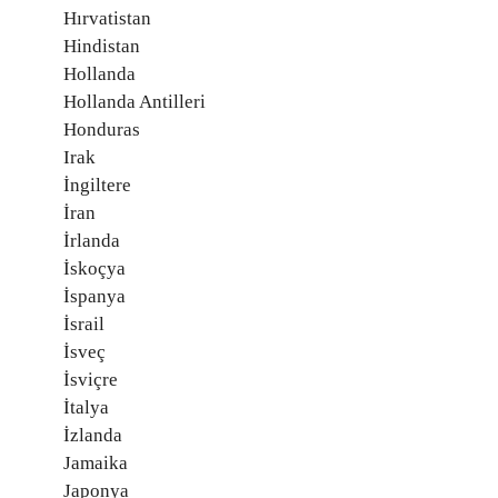
Hırvatistan
Hindistan
Hollanda
Hollanda Antilleri
Honduras
Irak
İngiltere
İran
İrlanda
İskoçya
İspanya
İsrail
İsveç
İsviçre
İtalya
İzlanda
Jamaika
Japonya