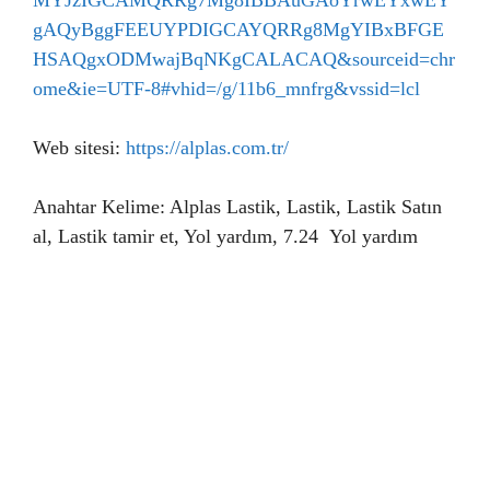
MYJzIGCAMQRRg7Mg8IBBAuGAoYrwEYxwEY
gAQyBggFEEUYPDIGCAYQRRg8MgYIBxBFGE
HSAQgxODMwajBqNKgCALACAQ&sourceid=chr
ome&ie=UTF-8#vhid=/g/11b6_mnfrg&vssid=lcl
Web sitesi:
https://alplas.com.tr/
Anahtar Kelime: Alplas Lastik, Lastik, Lastik Satın
al, Lastik tamir et, Yol yardım, 7.24 Yol yardım