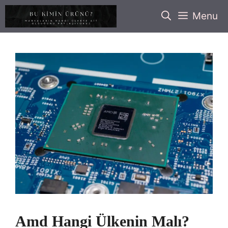
İçeriğe
Menu
atla
Amd Hangi Ülkenin Malı?