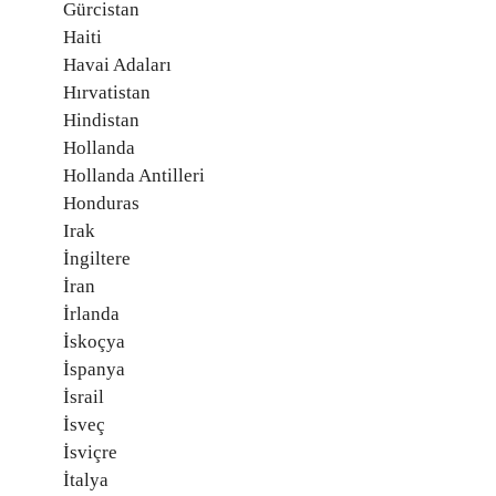
Gürcistan
Haiti
Havai Adaları
Hırvatistan
Hindistan
Hollanda
Hollanda Antilleri
Honduras
Irak
İngiltere
İran
İrlanda
İskoçya
İspanya
İsrail
İsveç
İsviçre
İtalya