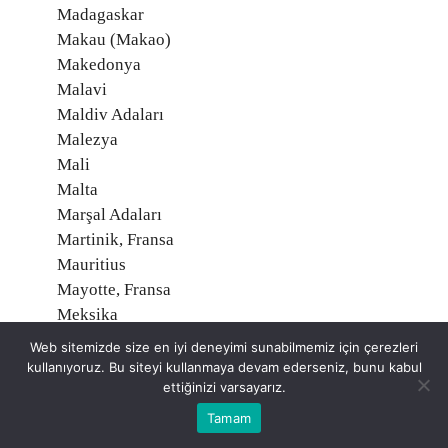
Madagaskar
Makau (Makao)
Makedonya
Malavi
Maldiv Adaları
Malezya
Mali
Malta
Marşal Adaları
Martinik, Fransa
Mauritius
Mayotte, Fransa
Meksika
Mısır
Web sitemizde size en iyi deneyimi sunabilmemiz için çerezleri
Midway Adaları, Amerika
kullanıyoruz. Bu siteyi kullanmaya devam ederseniz, bunu kabul
ettiğinizi varsayarız.
Mikronezya
Moğolistan
Tamam
Moldavya