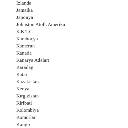
İzlanda
Jamaika
Japonya
Johnston Atoll, Amerika
K.K.T.C.
Kamboçya
Kamerun
Kanada
Kanarya Adaları
Karadağ
Katar
Kazakistan
Kenya
Kırgızistan
Kiribati
Kolombiya
Komorlar
Kongo