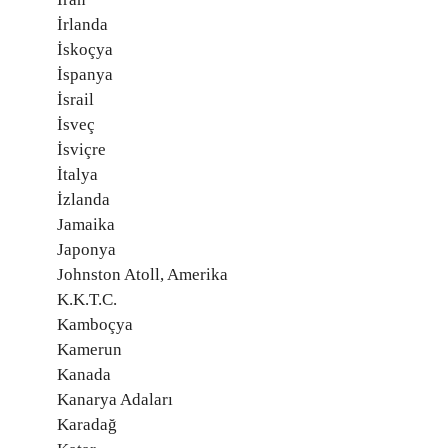
İrlanda
İskoçya
İspanya
İsrail
İsveç
İsviçre
İtalya
İzlanda
Jamaika
Japonya
Johnston Atoll, Amerika
K.K.T.C.
Kamboçya
Kamerun
Kanada
Kanarya Adaları
Karadağ