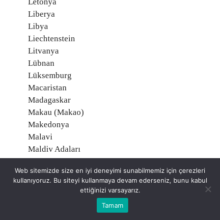
Letonya
Liberya
Libya
Liechtenstein
Litvanya
Lübnan
Lüksemburg
Macaristan
Madagaskar
Makau (Makao)
Makedonya
Malavi
Maldiv Adaları
Malezya
Web sitemizde size en iyi deneyimi sunabilmemiz için çerezleri
Mali
kullanıyoruz. Bu siteyi kullanmaya devam ederseniz, bunu kabul
Malta
ettiğinizi varsayarız.
Marşal Adaları
Tamam
Martinik, Fransa