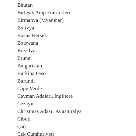
Bhutan
Birleşik Arap Emirlikleri
Birmanya (Myanmar)
Bolivya
Bosna Hersek
Botswana
Brezilya
Brunei
Bulgaristan
Burkina Faso
Burundi
Cape Verde
Cayman Adaları, İngiltere
Cezayir
Christmas Adası , Avusturalya
Cibuti
Çad
Çek Cumhuriyeti