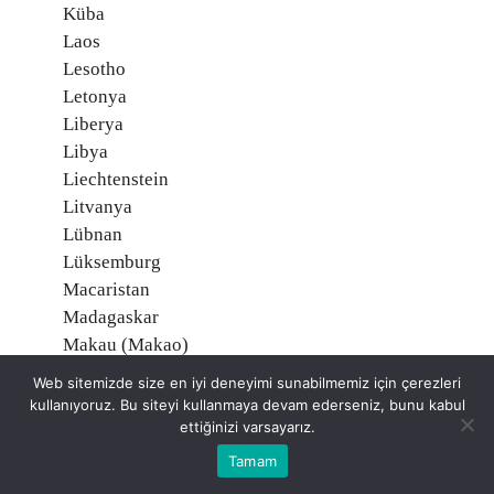
Küba
Laos
Lesotho
Letonya
Liberya
Libya
Liechtenstein
Litvanya
Lübnan
Lüksemburg
Macaristan
Madagaskar
Makau (Makao)
Makedonya
Web sitemizde size en iyi deneyimi sunabilmemiz için çerezleri
Malavi
kullanıyoruz. Bu siteyi kullanmaya devam ederseniz, bunu kabul
Maldiv Adaları
ettiğinizi varsayarız.
Malezya
Tamam
Mali