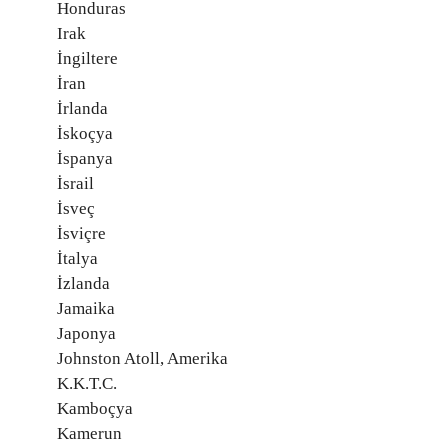
Honduras
Irak
İngiltere
İran
İrlanda
İskoçya
İspanya
İsrail
İsveç
İsviçre
İtalya
İzlanda
Jamaika
Japonya
Johnston Atoll, Amerika
K.K.T.C.
Kamboçya
Kamerun