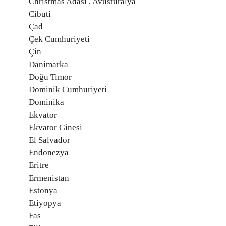
Christmas Adası , Avusturalya
Cibuti
Çad
Çek Cumhuriyeti
Çin
Danimarka
Doğu Timor
Dominik Cumhuriyeti
Dominika
Ekvator
Ekvator Ginesi
El Salvador
Endonezya
Eritre
Ermenistan
Estonya
Etiyopya
Fas