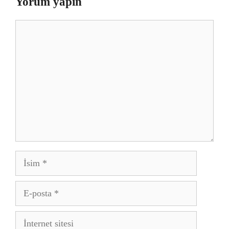
Yorum yapın
Yorum
İsim
E-
posta
İnternet