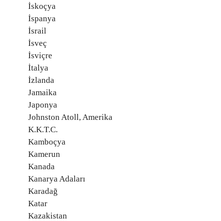
İskoçya
İspanya
İsrail
İsveç
İsviçre
İtalya
İzlanda
Jamaika
Japonya
Johnston Atoll, Amerika
K.K.T.C.
Kamboçya
Kamerun
Kanada
Kanarya Adaları
Karadağ
Katar
Kazakistan