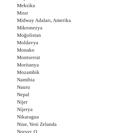
Meksika
Mısır
Midway Adaları, Amerika
Mikronezya
Moğolistan
Moldavya
Monako
Montserrat
Moritanya
Mozambik
Namibia
Nauru
Nepal
Nijer
Nijerya
Nikaragua
Niue, Yeni Zelanda
Norveç O