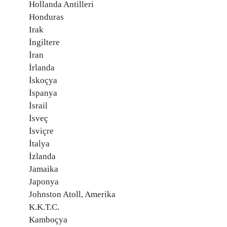
Hollanda Antilleri
Honduras
Irak
İngiltere
İran
İrlanda
İskoçya
İspanya
İsrail
İsveç
İsviçre
İtalya
İzlanda
Jamaika
Japonya
Johnston Atoll, Amerika
K.K.T.C.
Kamboçya