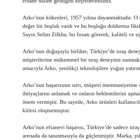
efsane haline geldiğini keşfedeceksiniz.
Arko’nun kökenleri, 1957 yılına dayanmaktadır. O 
değer bir boşluk vardı ve bu boşluğu doldurma fikr
Sayın Selim Zilkha, bu fırsatı görerek, kaliteli ve u
Arko’nun doğuşuyla birlikte, Türkiye’de tıraş dene
müşterilerine mükemmel bir tıraş deneyimi sunmaktı
amacıyla Arko, yenilikçi teknolojilere yoğun yatırı
Arko’nun başarısının sırrı, müşteri memnuniyetine 
ihtiyaçlarını anlamak ve onların beklentilerini aşma
önem vermiştir. Bu sayede, Arko ürünleri kullanıcıl
kitlesi oluşturmuştur.
Arko’nun efsanevi başarısı, Türkiye’de sadece tıraş
arenada da tanınmasıyla da güçlenmiştir. Marka, yük