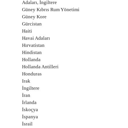
Adaları, İngiltere
Güney Kıbrıs Rum Yönetimi
Güney Kore
Gürcistan
Haiti
Havai Adaları
Hırvatistan
Hindistan
Hollanda
Hollanda Antilleri
Honduras
Irak
İngiltere
İran
İrlanda
İskoçya
İspanya
İsrail