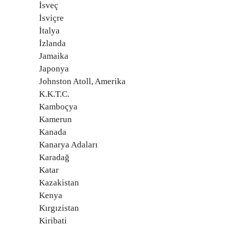
İsveç
İsviçre
İtalya
İzlanda
Jamaika
Japonya
Johnston Atoll, Amerika
K.K.T.C.
Kamboçya
Kamerun
Kanada
Kanarya Adaları
Karadağ
Katar
Kazakistan
Kenya
Kırgızistan
Kiribati