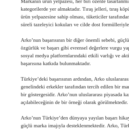
Markanın ürün yelpazesi, her biri özenle tasarlanmış
kategorilerde yer almaktadır. Tıraş jelleri, tıraş köpü
ürün yelpazesine sahip olması, tüketiciler tarafında
süreli tazeleyici kokuları ve cilde dost formülleriyl
Arko’nun başarısının bir diğer önemli sebebi, güçlü
özgürlük ve başarı gibi evrensel değerlere vurgu ya
sosyal medya platformlarındaki etkili varlığı ve akti
başarısına katkıda bulunmaktadır.
Türkiye’deki başarısının ardından, Arko uluslararas
genelindeki erkekler tarafından tercih edilen bir ma
bir göstergesidir. Arko’nun uluslararası piyasada k
açılabileceğinin de bir örneği olarak görülmektedir.
Arko’nun Türkiye’den dünyaya yayılan başarı hikayesi
güçlü marka imajıyla desteklenmektedir. Arko, Tür