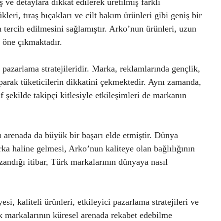
 ve detaylara dikkat edilerek üretilmiş farklı
kleri, tıraş bıçakları ve cilt bakım ürünleri gibi geniş bir
n tercih edilmesini sağlamıştır. Arko’nun ürünleri, uzun
e öne çıkmaktadır.
 pazarlama stratejileridir. Marka, reklamlarında gençlik,
parak tüketicilerin dikkatini çekmektedir. Aynı zamanda,
f şekilde takipçi kitlesiyle etkileşimleri de markanın
ı arenada da büyük bir başarı elde etmiştir. Dünya
rka haline gelmesi, Arko’nun kaliteye olan bağlılığının
azandığı itibar, Türk markalarının dünyaya nasıl
, kaliteli ürünleri, etkileyici pazarlama stratejileri ve
k markalarının küresel arenada rekabet edebilme