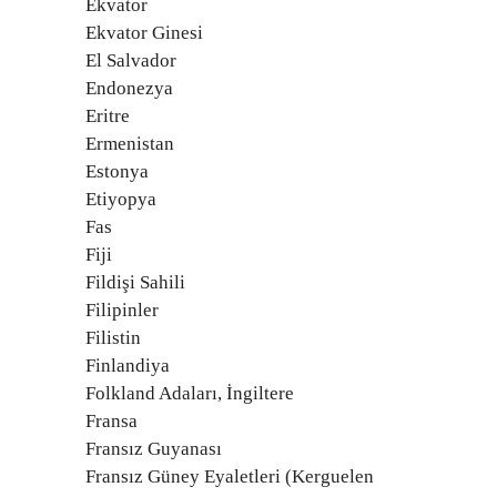
Ekvator
Ekvator Ginesi
El Salvador
Endonezya
Eritre
Ermenistan
Estonya
Etiyopya
Fas
Fiji
Fildişi Sahili
Filipinler
Filistin
Finlandiya
Folkland Adaları, İngiltere
Fransa
Fransız Guyanası
Fransız Güney Eyaletleri (Kerguelen