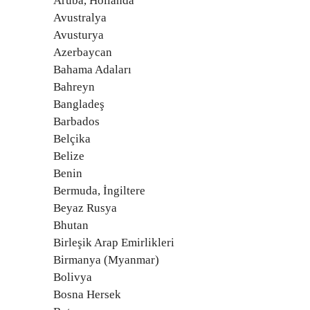
Aruba, Hollanda
Avustralya
Avusturya
Azerbaycan
Bahama Adaları
Bahreyn
Bangladeş
Barbados
Belçika
Belize
Benin
Bermuda, İngiltere
Beyaz Rusya
Bhutan
Birleşik Arap Emirlikleri
Birmanya (Myanmar)
Bolivya
Bosna Hersek