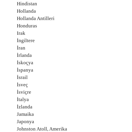
Hindistan
Hollanda
Hollanda Antilleri
Honduras
Irak
İngiltere
İran
İrlanda
İskoçya
İspanya
İsrail
İsveç
İsviçre
İtalya
İzlanda
Jamaika
Japonya
Johnston Atoll, Amerika