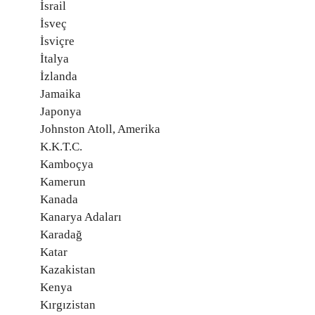
İsrail
İsveç
İsviçre
İtalya
İzlanda
Jamaika
Japonya
Johnston Atoll, Amerika
K.K.T.C.
Kamboçya
Kamerun
Kanada
Kanarya Adaları
Karadağ
Katar
Kazakistan
Kenya
Kırgızistan