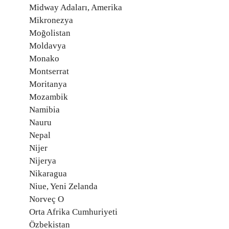
Midway Adaları, Amerika
Mikronezya
Moğolistan
Moldavya
Monako
Montserrat
Moritanya
Mozambik
Namibia
Nauru
Nepal
Nijer
Nijerya
Nikaragua
Niue, Yeni Zelanda
Norveç O
Orta Afrika Cumhuriyeti
Özbekistan