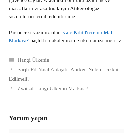
güvence sağlar. Aracınızın ömrünü uzatmak ve
masraflarınızı azaltmak için Atiker otogaz
sistemlerini tercih edebilirsiniz.
Bir önceki yazımız olan
Kale Kilit Nerenin Malı
Markası?
başlıklı makalemizi de okumanızı öneririz.
Kategoriler
Hangi Ülkenin
Şarjlı Pil Nasıl Anlaşılır Alırken Nelere Dikkat
Edilmeli?
Zwitsal Hangi Ülkenin Markası?
Yorum yapın
Yorum