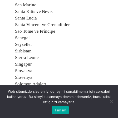
San Marino
Santa Kitts ve Nevis
Santa Lucia
Santa Vincent ve Grenadinler
Sao Tome ve Principe
Senegal
Seyşeller
Sırbistan
Sierra Leone
Singapur
Slovakya
Slovenya
Solomon Adaları
Somali
Web sitemizde size en iyi deneyimi sunabilmemiz için çerezleri
kullanıyoruz. Bu siteyi kullanmaya devam ederseniz, bunu kabul
Sri Lanka
ettiğinizi varsayarız.
Sudan
Surinam
Tamam
Suriye