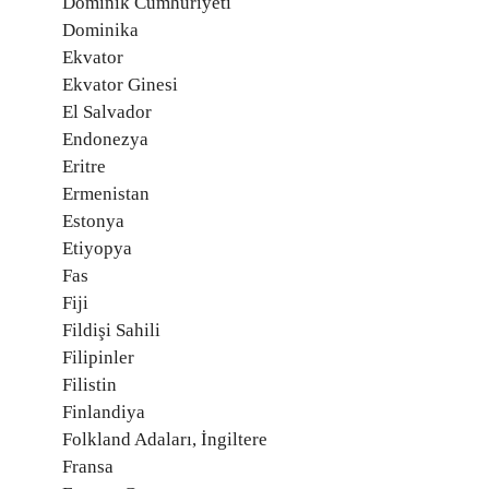
Dominik Cumhuriyeti
Dominika
Ekvator
Ekvator Ginesi
El Salvador
Endonezya
Eritre
Ermenistan
Estonya
Etiyopya
Fas
Fiji
Fildişi Sahili
Filipinler
Filistin
Finlandiya
Folkland Adaları, İngiltere
Fransa