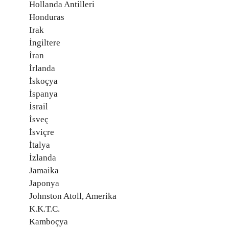
Hollanda Antilleri
Honduras
Irak
İngiltere
İran
İrlanda
İskoçya
İspanya
İsrail
İsveç
İsviçre
İtalya
İzlanda
Jamaika
Japonya
Johnston Atoll, Amerika
K.K.T.C.
Kamboçya