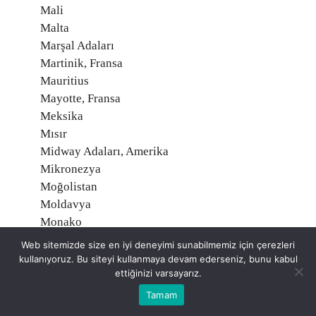
Mali
Malta
Marşal Adaları
Martinik, Fransa
Mauritius
Mayotte, Fransa
Meksika
Mısır
Midway Adaları, Amerika
Mikronezya
Moğolistan
Moldavya
Monako
Montserrat
Web sitemizde size en iyi deneyimi sunabilmemiz için çerezleri
Moritanya
kullanıyoruz. Bu siteyi kullanmaya devam ederseniz, bunu kabul
ettiğinizi varsayarız.
Mozambik
Namibia
Tamam
Nauru