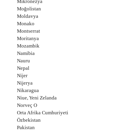
Mikronezya
Moğolistan
Moldavya
Monako
Montserrat
Moritanya
Mozambik
Namibia
Nauru
Nepal
Nijer
Nijerya
Nikaragua
Niue, Yeni Zelanda
Norveç O
Orta Afrika Cumhuriyeti
Özbekistan
Pakistan