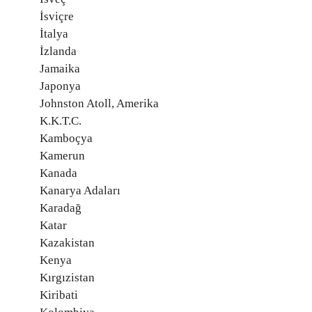
İsviçre
İtalya
İzlanda
Jamaika
Japonya
Johnston Atoll, Amerika
K.K.T.C.
Kamboçya
Kamerun
Kanada
Kanarya Adaları
Karadağ
Katar
Kazakistan
Kenya
Kırgızistan
Kiribati