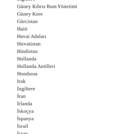
Güney Kıbrıs Rum Yönetimi
Güney Kore
Gürcistan
Haiti
Havai Adaları
Hırvatistan
Hindistan
Hollanda
Hollanda Antilleri
Honduras
Irak
İngiltere
İran
İrlanda
İskoçya
İspanya
İsrail
İsveç