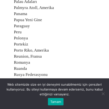
Palau Adaları
Palmyra Atoll, Amerika
Panama
Papua Yeni Gine
Paraguay
Peru
Polonya
Portekiz
Porto Riko, Amerika
Reunion, Fransa
Romanya
Ruanda
Rusya Federasyonu
Saint Helena, İngiltere
Web sitemizde size en iyi deneyimi sunabilmemiz için çerezleri
Saint Martin, Fransa
kullanıyoruz. Bu siteyi kullanmaya devam ederseniz, bunu kabul
Saint Pierre ve Miquelon, Fransa
ettiğinizi varsayarız.
Samoa
Tamam
San Marino