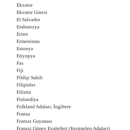
Ekvator
Ekvator Ginesi
El Salvador
Endonezya
Eritre
Ermenistan
Estonya
Etiyopya
Fas
Fiji
Fildişi Sahili
Filipinler
Filistin
Finlandiya
Folkland Adaları, İngiltere
Fransa
Fransız Guyanası
Fransız Güney Eyaletleri (Kerguelen Adaları)