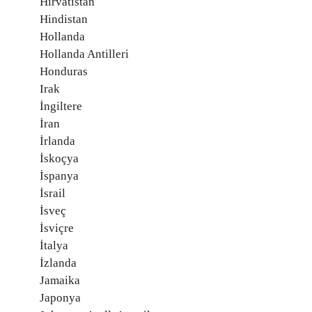
Hırvatistan
Hindistan
Hollanda
Hollanda Antilleri
Honduras
Irak
İngiltere
İran
İrlanda
İskoçya
İspanya
İsrail
İsveç
İsviçre
İtalya
İzlanda
Jamaika
Japonya