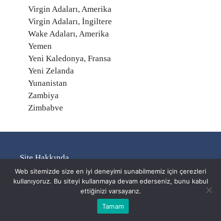
Virgin Adaları, Amerika
Virgin Adaları, İngiltere
Wake Adaları, Amerika
Yemen
Yeni Kaledonya, Fransa
Yeni Zelanda
Yunanistan
Zambiya
Zimbabve
Site Hakkında
Web sitemizde size en iyi deneyimi sunabilmemiz için çerezleri
kullanıyoruz. Bu siteyi kullanmaya devam ederseniz, bunu kabul
Markalar hangi ülkeye ait? Hangi ülkenin ürünü bu
ettiğinizi varsayarız.
marka? Markanın sahipleri kim? Hissedarları kim?
Tamam
Gibi tüm bilgileri web sitemiz paylaşmaktadır.