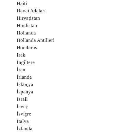
Haiti
Havai Adaları
Hırvatistan
Hindistan
Hollanda
Hollanda Antilleri
Honduras
Irak
İngiltere
İran
İrlanda
İskoçya
İspanya
İsrail
İsveç
İsviçre
İtalya
İzlanda