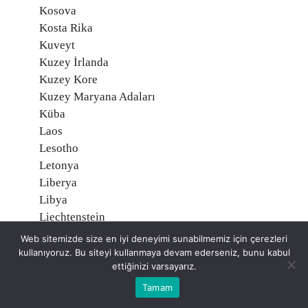
Kosova
Kosta Rika
Kuveyt
Kuzey İrlanda
Kuzey Kore
Kuzey Maryana Adaları
Küba
Laos
Lesotho
Letonya
Liberya
Libya
Liechtenstein
Litvanya
Web sitemizde size en iyi deneyimi sunabilmemiz için çerezleri
Lübnan
kullanıyoruz. Bu siteyi kullanmaya devam ederseniz, bunu kabul
ettiğinizi varsayarız.
Lüksemburg
Macaristan
Tamam
Madagaskar