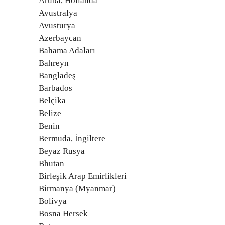
Aruba, Hollanda
Avustralya
Avusturya
Azerbaycan
Bahama Adaları
Bahreyn
Bangladeş
Barbados
Belçika
Belize
Benin
Bermuda, İngiltere
Beyaz Rusya
Bhutan
Birleşik Arap Emirlikleri
Birmanya (Myanmar)
Bolivya
Bosna Hersek