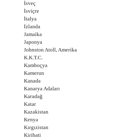
İsveç
İsviçre
İtalya
İzlanda
Jamaika
Japonya
Johnston Atoll, Amerika
K.K.T.C.
Kamboçya
Kamerun
Kanada
Kanarya Adaları
Karadağ
Katar
Kazakistan
Kenya
Kırgızistan
Kiribati