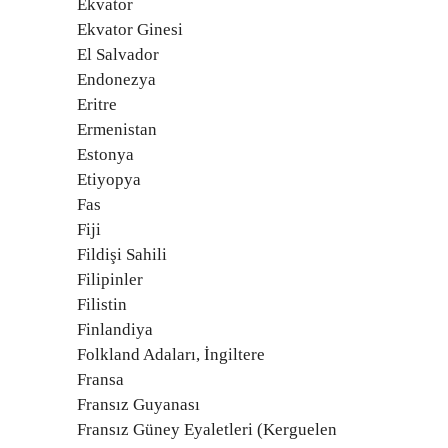
Ekvator
Ekvator Ginesi
El Salvador
Endonezya
Eritre
Ermenistan
Estonya
Etiyopya
Fas
Fiji
Fildişi Sahili
Filipinler
Filistin
Finlandiya
Folkland Adaları, İngiltere
Fransa
Fransız Guyanası
Fransız Güney Eyaletleri (Kerguelen