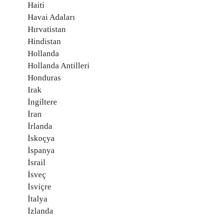
Haiti
Havai Adaları
Hırvatistan
Hindistan
Hollanda
Hollanda Antilleri
Honduras
Irak
İngiltere
İran
İrlanda
İskoçya
İspanya
İsrail
İsveç
İsviçre
İtalya
İzlanda