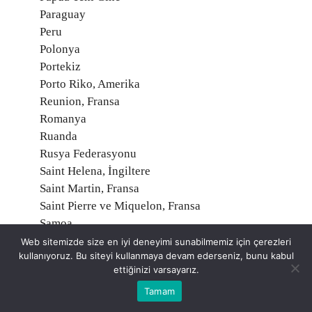
Paraguay
Peru
Polonya
Portekiz
Porto Riko, Amerika
Reunion, Fransa
Romanya
Ruanda
Rusya Federasyonu
Saint Helena, İngiltere
Saint Martin, Fransa
Saint Pierre ve Miquelon, Fransa
Samoa
San Marino
Web sitemizde size en iyi deneyimi sunabilmemiz için çerezleri
kullanıyoruz. Bu siteyi kullanmaya devam ederseniz, bunu kabul
Santa Kitts ve Nevis
ettiğinizi varsayarız.
Santa Lucia
Tamam
Santa Vincent ve Grenadinler
Sao Tome ve Principe