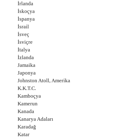
İrlanda
İskoçya
İspanya
İsrail
İsveç
İsviçre
İtalya
İzlanda
Jamaika
Japonya
Johnston Atoll, Amerika
K.K.T.C.
Kamboçya
Kamerun
Kanada
Kanarya Adaları
Karadağ
Katar