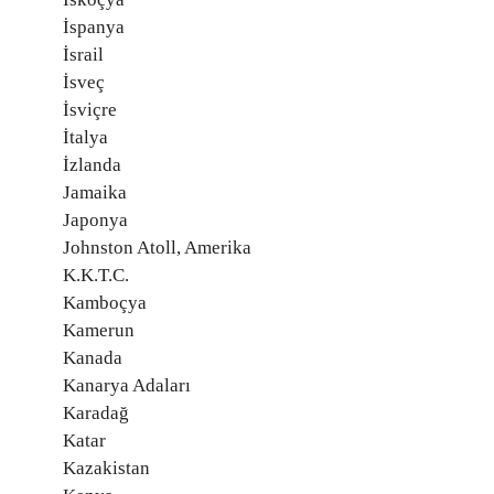
İspanya
İsrail
İsveç
İsviçre
İtalya
İzlanda
Jamaika
Japonya
Johnston Atoll, Amerika
K.K.T.C.
Kamboçya
Kamerun
Kanada
Kanarya Adaları
Karadağ
Katar
Kazakistan