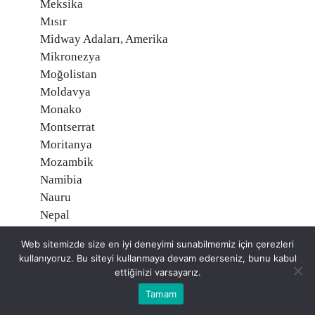
Meksika
Mısır
Midway Adaları, Amerika
Mikronezya
Moğolistan
Moldavya
Monako
Montserrat
Moritanya
Mozambik
Namibia
Nauru
Nepal
Nijer
Web sitemizde size en iyi deneyimi sunabilmemiz için çerezleri
Nijerya
kullanıyoruz. Bu siteyi kullanmaya devam ederseniz, bunu kabul
Nikaragua
ettiğinizi varsayarız.
Niue, Yeni Zelanda
Tamam
Norveç O