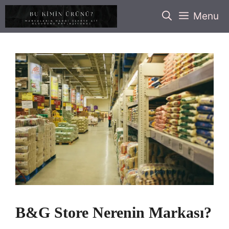
İçeriğe
Menu
atla
B&G Store Nerenin Markası?