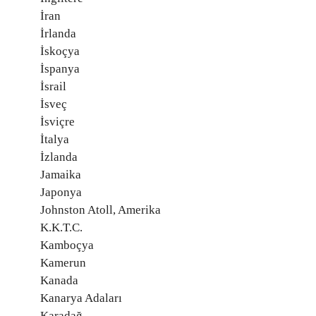
İran
İrlanda
İskoçya
İspanya
İsrail
İsveç
İsviçre
İtalya
İzlanda
Jamaika
Japonya
Johnston Atoll, Amerika
K.K.T.C.
Kamboçya
Kamerun
Kanada
Kanarya Adaları
Karadağ