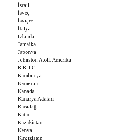
İsrail
İsveç
İsviçre
İtalya
İzlanda
Jamaika
Japonya
Johnston Atoll, Amerika
K.K.T.C.
Kamboçya
Kamerun
Kanada
Kanarya Adaları
Karadağ
Katar
Kazakistan
Kenya
Kırgızistan