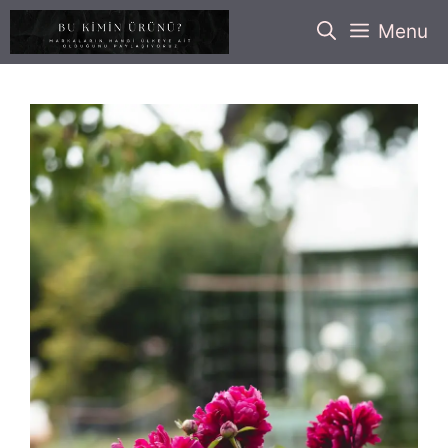
İçeriğe
Menu
atla