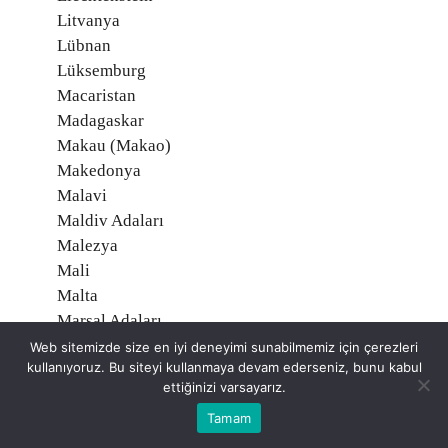
Litvanya
Lübnan
Lüksemburg
Macaristan
Madagaskar
Makau (Makao)
Makedonya
Malavi
Maldiv Adaları
Malezya
Mali
Malta
Marşal Adaları
Martinik, Fransa
Web sitemizde size en iyi deneyimi sunabilmemiz için çerezleri
kullanıyoruz. Bu siteyi kullanmaya devam ederseniz, bunu kabul
Mauritius
ettiğinizi varsayarız.
Mayotte, Fransa
Tamam
Meksika
Mısır