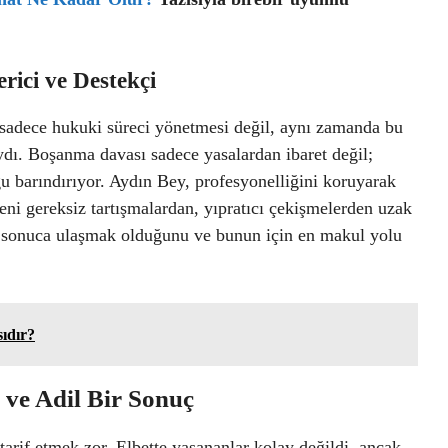
rici ve Destekçi
 sadece hukuki süreci yönetmesi değil, aynı zamanda bu
dı. Boşanma davası sadece yasalardan ibaret değil;
gu barındırıyor. Aydın Bey, profesyonelliğini koruyarak
eni gereksiz tartışmalardan, yıpratıcı çekişmelerden uzak
ir sonuca ulaşmak olduğunu ve bunun için en makul yolu
ıdır?
 ve Adil Bir Sonuç
tarif etmek zor. Elbette yaşananlar kolay değildi, ancak