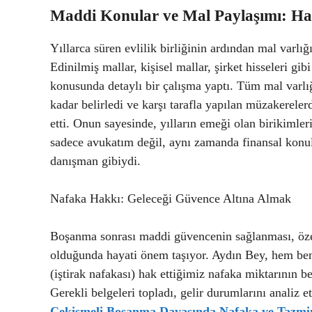
Maddi Konular ve Mal Paylaşımı: Ha
Yıllarca süren evlilik birliğinin ardından mal varl
Edinilmiş mallar, kişisel mallar, şirket hisseleri gib
konusunda detaylı bir çalışma yaptı. Tüm mal varlığın
kadar belirledi ve karşı tarafla yapılan müzakereler
etti. Onun sayesinde, yılların emeği olan birikimler
sadece avukatım değil, aynı zamanda finansal konul
danışman gibiydi.
Nafaka Hakkı: Geleceği Güvence Altına Almak
Boşanma sonrası maddi güvencenin sağlanması, özel
olduğunda hayati önem taşıyor. Aydın Bey, hem ben
(iştirak nafakası) hak ettiğimiz nafaka miktarının b
Gerekli belgeleri topladı, gelir durumlarını analiz
Çekismeli Boşanma Davasında Nafaka ve Tazmi