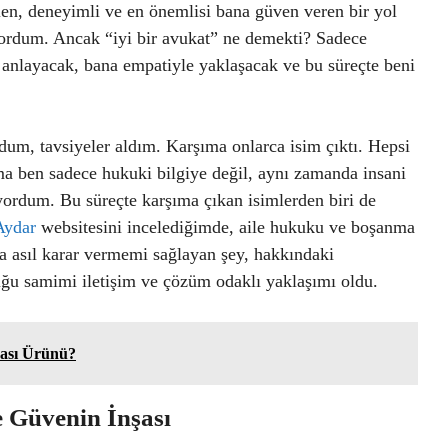
ilen, deneyimli ve en önemlisi bana güven veren bir yol
yordum. Ancak “iyi bir avukat” ne demekti? Sadece
 anlayacak, bana empatiyle yaklaşacak ve bu süreçte beni
udum, tavsiyeler aldım. Karşıma onlarca isim çıktı. Hepsi
 ben sadece hukuki bilgiye değil, aynı zamanda insani
yordum. Bu süreçte karşıma çıkan isimlerden biri de
Aydar
websitesini incelediğimde, aile hukuku ve boşanma
a asıl karar vermemi sağlayan şey, hakkındaki
ğu samimi iletişim ve çözüm odaklı yaklaşımı oldu.
ası Ürünü?
e Güvenin İnşası