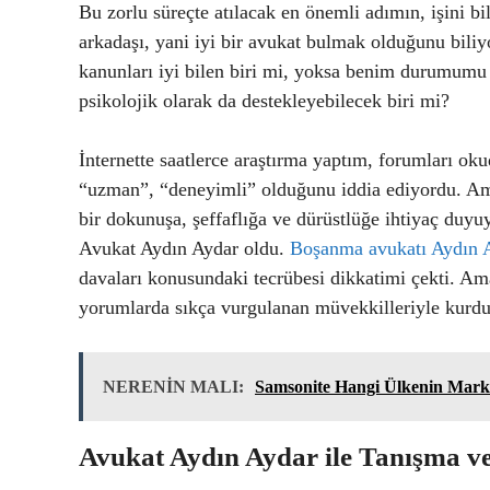
Bu zorlu süreçte atılacak en önemli adımın, işini b
arkadaşı, yani iyi bir avukat bulmak olduğunu bili
kanunları iyi bilen biri mi, yoksa benim durumumu
psikolojik olarak da destekleyebilecek biri mi?
İnternette saatlerce araştırma yaptım, forumları ok
“uzman”, “deneyimli” olduğunu iddia ediyordu. Ama
bir dokunuşa, şeffaflığa ve dürüstlüğe ihtiyaç duyu
Avukat Aydın Aydar oldu.
Boşanma avukatı Aydın 
davaları konusundaki tecrübesi dikkatimi çekti. Am
yorumlarda sıkça vurgulanan müvekkilleriyle kurdu
NERENİN MALI:
Samsonite Hangi Ülkenin Mark
Avukat Aydın Aydar ile Tanışma v