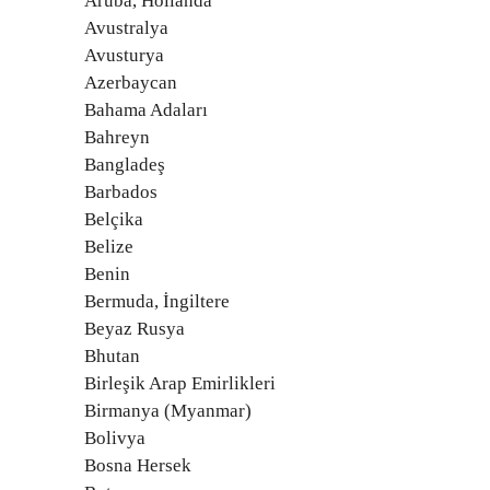
Aruba, Hollanda
Avustralya
Avusturya
Azerbaycan
Bahama Adaları
Bahreyn
Bangladeş
Barbados
Belçika
Belize
Benin
Bermuda, İngiltere
Beyaz Rusya
Bhutan
Birleşik Arap Emirlikleri
Birmanya (Myanmar)
Bolivya
Bosna Hersek