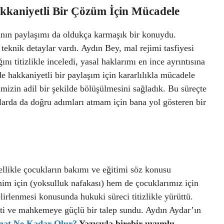
kkaniyetli Bir Çözüm İçin Mücadele
ığının paylaşımı da oldukça karmaşık bir konuydu.
i teknik detaylar vardı. Aydın Bey, mal rejimi tasfiyesi
ı titizlikle inceledi, yasal haklarımı en ince ayrıntısına
de hakkaniyetli bir paylaşım için kararlılıkla mücadele
imizin adil bir şekilde bölüşülmesini sağladık. Bu süreçte
arda da doğru adımları atmam için bana yol gösteren bir
likle çocukların bakımı ve eğitimi söz konusu
im için (yoksulluk nafakası) hem de çocuklarımız için
elirlenmesi konusunda hukuki süreci titizlikle yürüttü.
 etti ve mahkemeye güçlü bir talep sundu. Aydın Aydar’ın
nat Ne Kadar Olur?
Yazısıyla birebir uyumlu