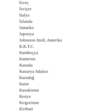
İsveç
İsviçre
İtalya
İzlanda
Jamaika
Japonya
Johnston Atoll, Amerika
K.K.T.C.
Kamboçya
Kamerun
Kanada
Kanarya Adaları
Karadağ
Katar
Kazakistan
Kenya
Kırgızistan
Kiribati