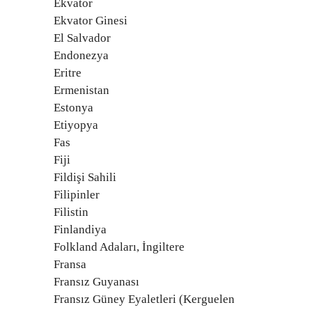
Ekvator
Ekvator Ginesi
El Salvador
Endonezya
Eritre
Ermenistan
Estonya
Etiyopya
Fas
Fiji
Fildişi Sahili
Filipinler
Filistin
Finlandiya
Folkland Adaları, İngiltere
Fransa
Fransız Guyanası
Fransız Güney Eyaletleri (Kerguelen