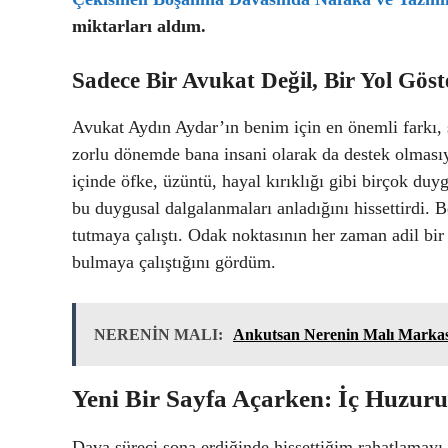
miktarları aldım.
Sadece Bir Avukat Değil, Bir Yol Göste
Avukat Aydın Aydar’ın benim için en önemli farkı,
zorlu dönemde bana insani olarak da destek olmasıy
içinde öfke, üzüntü, hayal kırıklığı gibi birçok duy
bu duygusal dalgalanmaları anladığını hissettirdi. B
tutmaya çalıştı. Odak noktasının her zaman adil b
bulmaya çalıştığını gördüm.
NERENİN MALI:
Ankutsan Nerenin Malı Markas
Yeni Bir Sayfa Açarken: İç Huzuru
Dava süreci sona erdiğinde hissettiğim rahatlamayı 