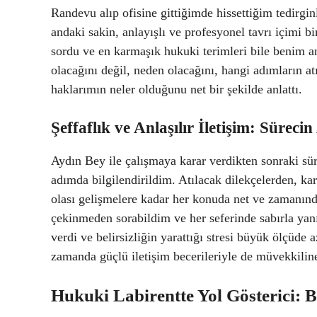
Randevu alıp ofisine gittiğimde hissettiğim tedirg
andaki sakin, anlayışlı ve profesyonel tavrı içimi bi
sordu ve en karmaşık hukuki terimleri bile benim an
olacağını değil, neden olacağını, hangi adımların at
haklarımın neler olduğunu net bir şekilde anlattı.
Şeffaflık ve Anlaşılır İletişim: Süreci
Aydın Bey ile çalışmaya karar verdikten sonraki sür
adımda bilgilendirildim. Atılacak dilekçelerden, ka
olası gelişmelere kadar her konuda net ve zamanınd
çekinmeden sorabildim ve her seferinde sabırla yanı
verdi ve belirsizliğin yarattığı stresi büyük ölçüde 
zamanda güçlü iletişim becerileriyle de müvekkilin
Hukuki Labirentte Yol Gösterici: