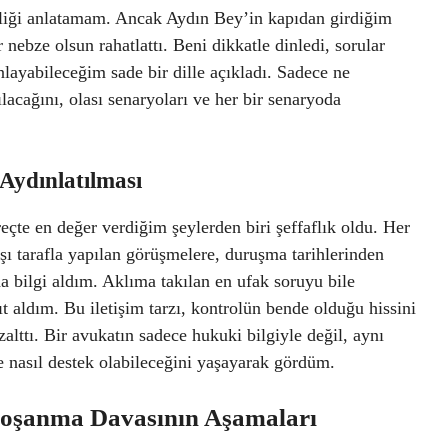
inliği anlatamam. Ancak Aydın Bey’in kapıdan girdiğim
r nebze olsun rahatlattı. Beni dikkatle dinledi, sorular
layabileceğim sade bir dille açıkladı. Sadece ne
ılacağını, olası senaryoları ve her bir senaryoda
n Aydınlatılması
eçte en değer verdiğim şeylerden biri şeffaflık oldu. Her
rşı tarafla yapılan görüşmelere, duruşma tarihlerinden
a bilgi aldım. Aklıma takılan en ufak soruyu bile
t aldım. Bu iletişim tarzı, kontrolün bende olduğu hissini
azalttı. Bir avukatın sadece hukuki bilgiyle değil, aynı
e nasıl destek olabileceğini yaşayarak gördüm.
 Boşanma Davasının Aşamaları