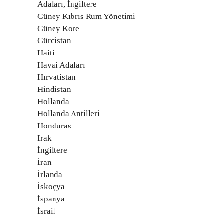
Adaları, İngiltere
Güney Kıbrıs Rum Yönetimi
Güney Kore
Gürcistan
Haiti
Havai Adaları
Hırvatistan
Hindistan
Hollanda
Hollanda Antilleri
Honduras
Irak
İngiltere
İran
İrlanda
İskoçya
İspanya
İsrail