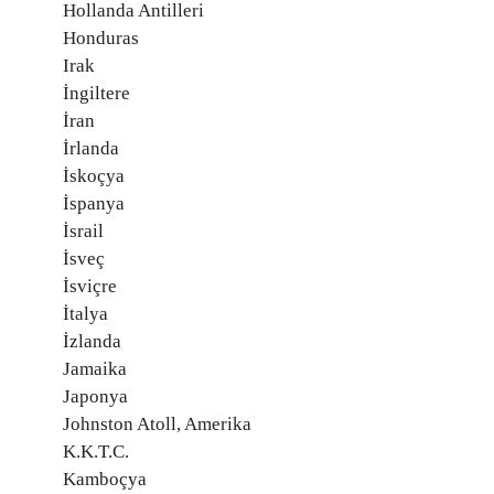
Hollanda Antilleri
Honduras
Irak
İngiltere
İran
İrlanda
İskoçya
İspanya
İsrail
İsveç
İsviçre
İtalya
İzlanda
Jamaika
Japonya
Johnston Atoll, Amerika
K.K.T.C.
Kamboçya