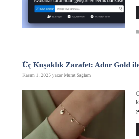
Üç Kuşaklık Zarafet: Ador Gold il
Kasım 1, 2025
yazar
Murat Sağlam
Ü
k
ş