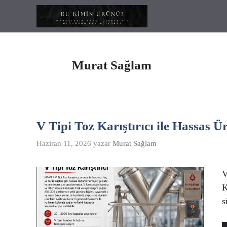
İçeriğe
atla
Murat Sağlam
V Tipi Toz Karıştırıcı ile Hassas 
Haziran 11, 2026
yazar
Murat Sağlam
V
K
s