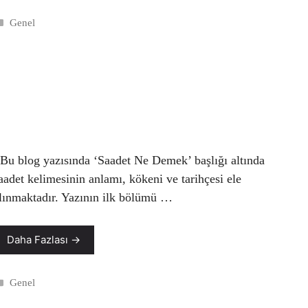
Kategoriler
Genel
u blog yazısında ‘Saadet Ne Demek’ başlığı altında
aadet kelimesinin anlamı, kökeni ve tarihçesi ele
lınmaktadır. Yazının ilk bölümü …
Daha Fazlası →
Kategoriler
Genel