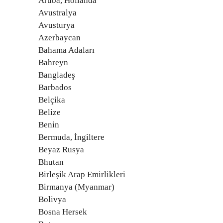
Aruba, Hollanda
Avustralya
Avusturya
Azerbaycan
Bahama Adaları
Bahreyn
Bangladeş
Barbados
Belçika
Belize
Benin
Bermuda, İngiltere
Beyaz Rusya
Bhutan
Birleşik Arap Emirlikleri
Birmanya (Myanmar)
Bolivya
Bosna Hersek