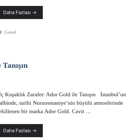
Daha Fazlası →
Kategoriler
Genel
e Tanışın
ç Kuşaklık Zarafet: Ador Gold ile Tanışın İstanbul’un
albinde, tarihi Nuruosmaniye’nin büyülü atmosferinde
ekillenen bir marka Ador Gold. Cavit …
Daha Fazlası →