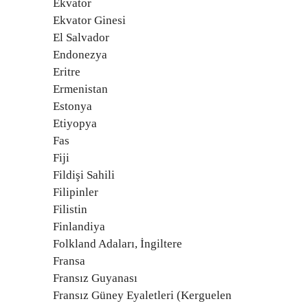
Ekvator
Ekvator Ginesi
El Salvador
Endonezya
Eritre
Ermenistan
Estonya
Etiyopya
Fas
Fiji
Fildişi Sahili
Filipinler
Filistin
Finlandiya
Folkland Adaları, İngiltere
Fransa
Fransız Guyanası
Fransız Güney Eyaletleri (Kerguelen