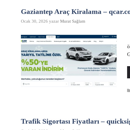
Gaziantep Araç Kiralama – qcar.c
Ocak 30, 2026
yazar
Murat Sağlam
B
ö
G
Trafik Sigortası Fiyatları – quicks