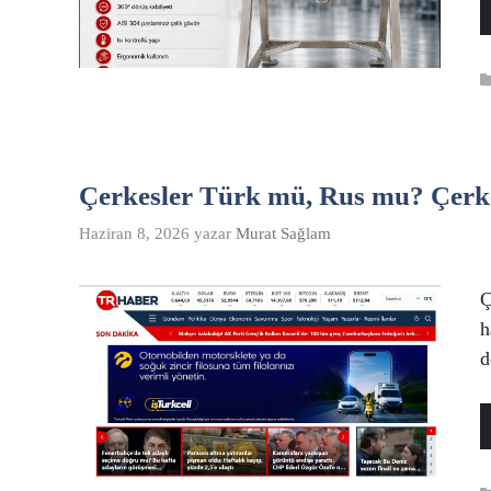
Çerkesler Türk mü, Rus mu? Çerke
Haziran 8, 2026
yazar
Murat Sağlam
Ç
h
d