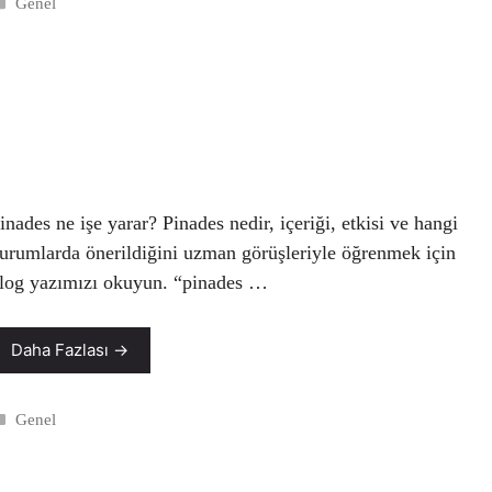
Kategoriler
Genel
inades ne işe yarar? Pinades nedir, içeriği, etkisi ve hangi
urumlarda önerildiğini uzman görüşleriyle öğrenmek için
log yazımızı okuyun. “pinades …
Daha Fazlası →
Kategoriler
Genel