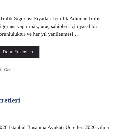
rafik Sigortası Fiyatları İçin İlk Adımlar Trafik
igortası yaptırmak, araç sahipleri için yasal bir
orunluluktur ve her yıl yenilenmesi …
Daha Fazlası →
Kategoriler
Genel
retleri
026 İstanbul Boşanma Avukatı Ücretleri 2026 yılına