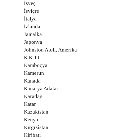
İsveç
İsviçre
İtalya
İzlanda
Jamaika
Japonya
Johnston Atoll, Amerika
K.K.T.C.
Kamboçya
Kamerun
Kanada
Kanarya Adaları
Karadağ
Katar
Kazakistan
Kenya
Kırgızistan
Kiribati