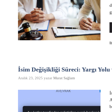
d
g
İsim Değişikliği Süreci: Yargı Yol
Aralık 23, 2025
yazar
Murat Sağlam
İ
A
b