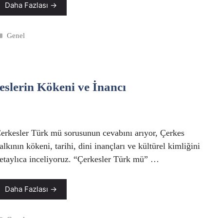
Daha Fazlası →
Kategoriler
Genel
slerin Kökeni ve İnancı
erkesler Türk mü sorusunun cevabını arıyor, Çerkes
alkının kökeni, tarihi, dini inançları ve kültürel kimliğini
etaylıca inceliyoruz. “Çerkesler Türk mü” …
Daha Fazlası →