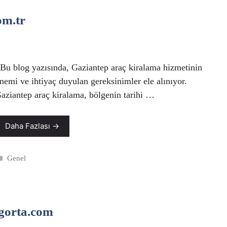
om.tr
u blog yazısında, Gaziantep araç kiralama hizmetinin
nemi ve ihtiyaç duyulan gereksinimler ele alınıyor.
aziantep araç kiralama, bölgenin tarihi …
Daha Fazlası →
Kategoriler
Genel
igorta.com