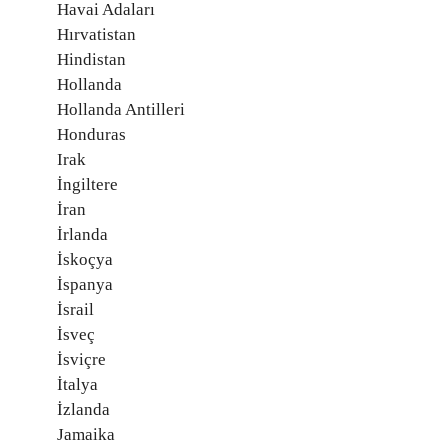
Havai Adaları
Hırvatistan
Hindistan
Hollanda
Hollanda Antilleri
Honduras
Irak
İngiltere
İran
İrlanda
İskoçya
İspanya
İsrail
İsveç
İsviçre
İtalya
İzlanda
Jamaika