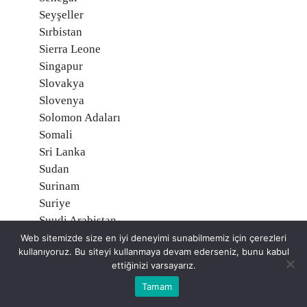
Seyşeller
Sırbistan
Sierra Leone
Singapur
Slovakya
Slovenya
Solomon Adaları
Somali
Sri Lanka
Sudan
Surinam
Suriye
Suudi Arabistan
Svalbard, Norveç
Web sitemizde size en iyi deneyimi sunabilmemiz için çerezleri
kullanıyoruz. Bu siteyi kullanmaya devam ederseniz, bunu kabul
Svaziland
ettiğinizi varsayarız.
Şili
Tamam
Tacikistan
Tanzanya