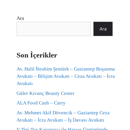
Ara
Ara
Son İçerikler
Av. Halil İbrahim Şentürk – Gaziantep Boşanma
Avukatı – Bilişim Avukatı – Ceza Avukatı – İcra
Avukatı
Güler Kıvanç Beauty Center
ALA Food Cash – Carry
Av. Mehmet Akif Dövencik – Gaziantep Ceza
Avukatı – İcra Avukatı – İş Davası Avukatı
V Tipi Toz Karıştırıcı ile Hassas Üretimlerde