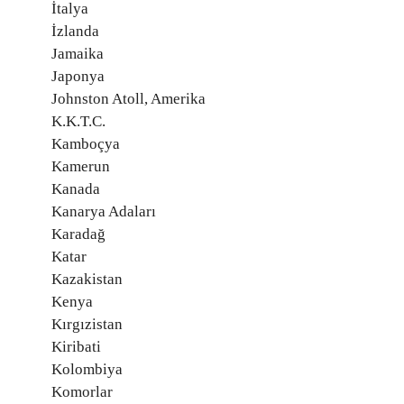
İtalya
İzlanda
Jamaika
Japonya
Johnston Atoll, Amerika
K.K.T.C.
Kamboçya
Kamerun
Kanada
Kanarya Adaları
Karadağ
Katar
Kazakistan
Kenya
Kırgızistan
Kiribati
Kolombiya
Komorlar