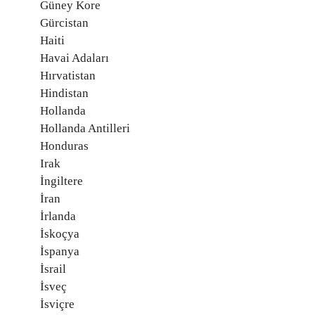
Güney Kore
Gürcistan
Haiti
Havai Adaları
Hırvatistan
Hindistan
Hollanda
Hollanda Antilleri
Honduras
Irak
İngiltere
İran
İrlanda
İskoçya
İspanya
İsrail
İsveç
İsviçre