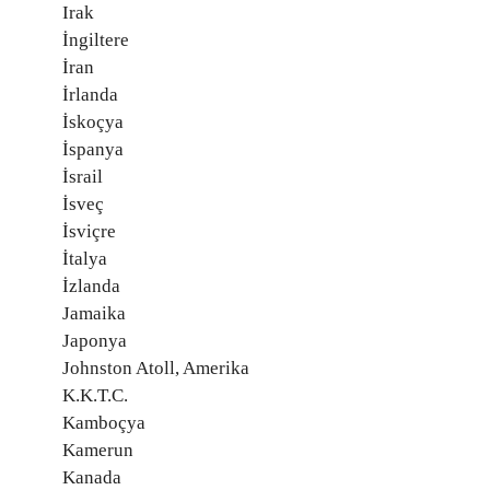
Irak
İngiltere
İran
İrlanda
İskoçya
İspanya
İsrail
İsveç
İsviçre
İtalya
İzlanda
Jamaika
Japonya
Johnston Atoll, Amerika
K.K.T.C.
Kamboçya
Kamerun
Kanada