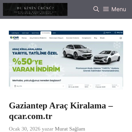
İçeriğe
Menu
atla
Gaziantep Araç Kiralama –
qcar.com.tr
Ocak 30, 2026
yazar
Murat Sağlam