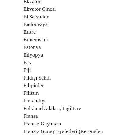
Ekvator
Ekvator Ginesi
El Salvador
Endonezya
Eritre
Ermenistan
Estonya
Etiyopya
Fas
Fiji
Fildişi Sahili
Filipinler
Filistin
Finlandiya
Folkland Adaları, İngiltere
Fransa
Fransız Guyanası
Fransız Güney Eyaletleri (Kerguelen