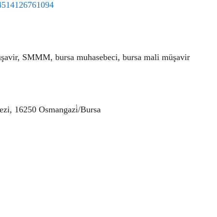
34514126761094
üşavir, SMMM, bursa muhasebeci, bursa mali müşavir
ezi, 16250 Osmangazi̇/Bursa