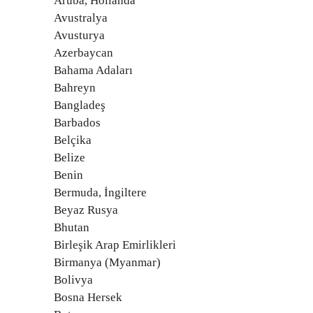
Aruba, Hollanda
Avustralya
Avusturya
Azerbaycan
Bahama Adaları
Bahreyn
Bangladeş
Barbados
Belçika
Belize
Benin
Bermuda, İngiltere
Beyaz Rusya
Bhutan
Birleşik Arap Emirlikleri
Birmanya (Myanmar)
Bolivya
Bosna Hersek