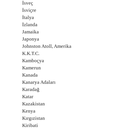
İsveç
İsviçre
İtalya
İzlanda
Jamaika
Japonya
Johnston Atoll, Amerika
K.K.T.C.
Kamboçya
Kamerun
Kanada
Kanarya Adaları
Karadağ
Katar
Kazakistan
Kenya
Kırgızistan
Kiribati