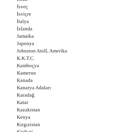
İsveç
İsviçre
İtalya
İzlanda
Jamaika
Japonya
Johnston Atoll, Amerika
K.K.T.C.
Kamboçya
Kamerun
Kanada
Kanarya Adaları
Karadağ
Katar
Kazakistan
Kenya
Kırgızistan
Kiribati