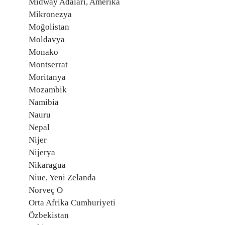
Midway Adaları, Amerika
Mikronezya
Moğolistan
Moldavya
Monako
Montserrat
Moritanya
Mozambik
Namibia
Nauru
Nepal
Nijer
Nijerya
Nikaragua
Niue, Yeni Zelanda
Norveç O
Orta Afrika Cumhuriyeti
Özbekistan