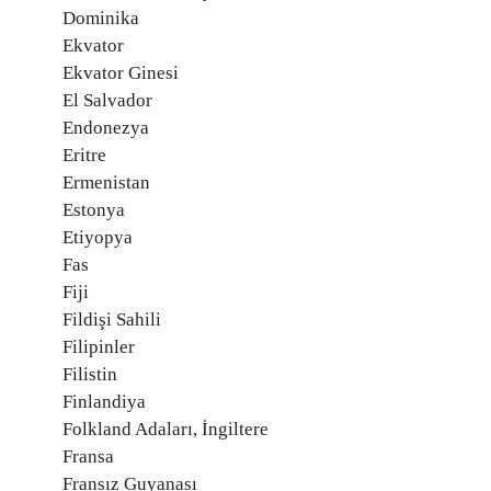
Dominika
Ekvator
Ekvator Ginesi
El Salvador
Endonezya
Eritre
Ermenistan
Estonya
Etiyopya
Fas
Fiji
Fildişi Sahili
Filipinler
Filistin
Finlandiya
Folkland Adaları, İngiltere
Fransa
Fransız Guyanası