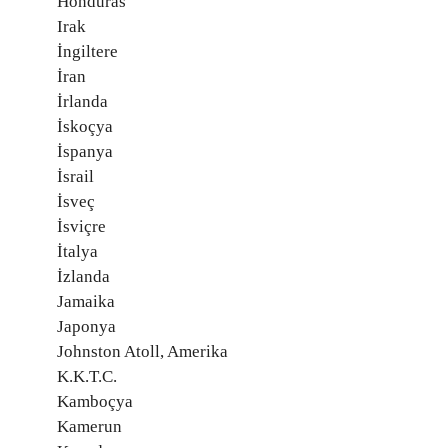
Honduras
Irak
İngiltere
İran
İrlanda
İskoçya
İspanya
İsrail
İsveç
İsviçre
İtalya
İzlanda
Jamaika
Japonya
Johnston Atoll, Amerika
K.K.T.C.
Kamboçya
Kamerun