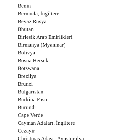
Benin
Bermuda, İngiltere
Beyaz Rusya
Bhutan
Birleşik Arap Emirlikleri
Birmanya (Myanmar)
Bolivya
Bosna Hersek
Botswana
Brezilya
Brunei
Bulgaristan
Burkina Faso
Burundi
Cape Verde
Cayman Adaları, İngiltere
Cezayir
Christmas Adası , Avusturalya