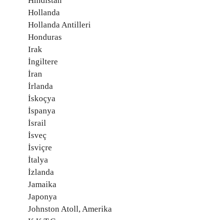
Hindistan
Hollanda
Hollanda Antilleri
Honduras
Irak
İngiltere
İran
İrlanda
İskoçya
İspanya
İsrail
İsveç
İsviçre
İtalya
İzlanda
Jamaika
Japonya
Johnston Atoll, Amerika