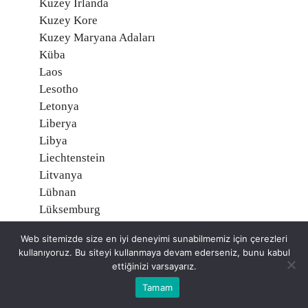
Kuzey İrlanda
Kuzey Kore
Kuzey Maryana Adaları
Küba
Laos
Lesotho
Letonya
Liberya
Libya
Liechtenstein
Litvanya
Lübnan
Lüksemburg
Macaristan
Web sitemizde size en iyi deneyimi sunabilmemiz için çerezleri
Madagaskar
kullanıyoruz. Bu siteyi kullanmaya devam ederseniz, bunu kabul
Makau (Makao)
ettiğinizi varsayarız.
Makedonya
Tamam
Malavi