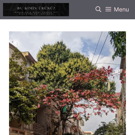
İçeriğe
Menu
atla