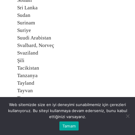
Somali
Sri Lanka
Sudan
Surinam
Suriye
Suudi Arabistan
Svalbard, Norveç
Svaziland
Şili
Tacikistan
Tanzanya
Tayland
Tayvan
Togo
Web sitemizde size en iyi deneyimi sunabilmemiz için çerezleri
Tonga
kullanıyoruz. Bu siteyi kullanmaya devam ederseniz, bunu kabul
Trinidad ve Tobago
ettiğinizi varsayarız.
Tunus
Tamam
Turks ve Caicos Adaları, İngiltere