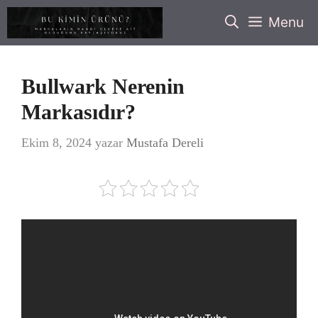
İçeriğe
Menu
atla
Bullwark Nerenin
Markasıdır?
Ekim 8, 2024
yazar
Mustafa Dereli