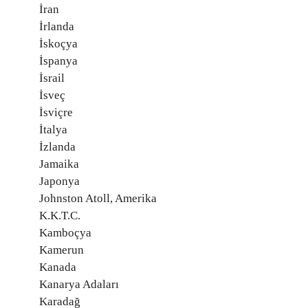
İran
İrlanda
İskoçya
İspanya
İsrail
İsveç
İsviçre
İtalya
İzlanda
Jamaika
Japonya
Johnston Atoll, Amerika
K.K.T.C.
Kamboçya
Kamerun
Kanada
Kanarya Adaları
Karadağ