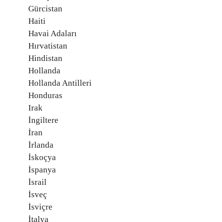
Gürcistan
Haiti
Havai Adaları
Hırvatistan
Hindistan
Hollanda
Hollanda Antilleri
Honduras
Irak
İngiltere
İran
İrlanda
İskoçya
İspanya
İsrail
İsveç
İsviçre
İtalya