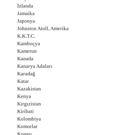
İzlanda
Jamaika
Japonya
Johnston Atoll, Amerika
K.K.T.C.
Kamboçya
Kamerun
Kanada
Kanarya Adaları
Karadağ
Katar
Kazakistan
Kenya
Kırgızistan
Kiribati
Kolombiya
Komorlar
Kongo