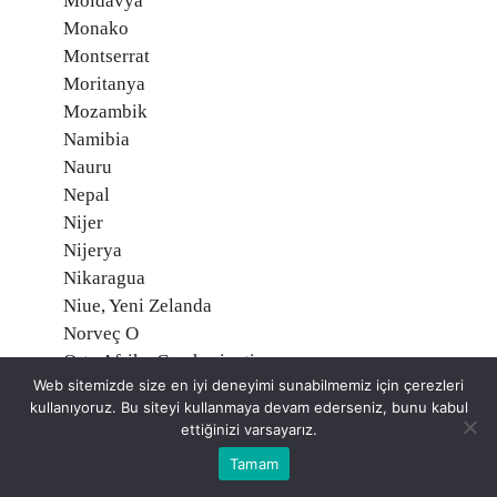
Moldavya
Monako
Montserrat
Moritanya
Mozambik
Namibia
Nauru
Nepal
Nijer
Nijerya
Nikaragua
Niue, Yeni Zelanda
Norveç O
Orta Afrika Cumhuriyeti
Web sitemizde size en iyi deneyimi sunabilmemiz için çerezleri
Özbekistan
kullanıyoruz. Bu siteyi kullanmaya devam ederseniz, bunu kabul
Pakistan
ettiğinizi varsayarız.
Palau Adaları
Tamam
Palmyra Atoll, Amerika