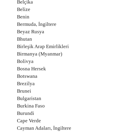
Belçika
Belize
Benin
Bermuda, İngiltere
Beyaz Rusya
Bhutan
Birleşik Arap Emirlikleri
Birmanya (Myanmar)
Bolivya
Bosna Hersek
Botswana
Brezilya
Brunei
Bulgaristan
Burkina Faso
Burundi
Cape Verde
Cayman Adaları, İngiltere