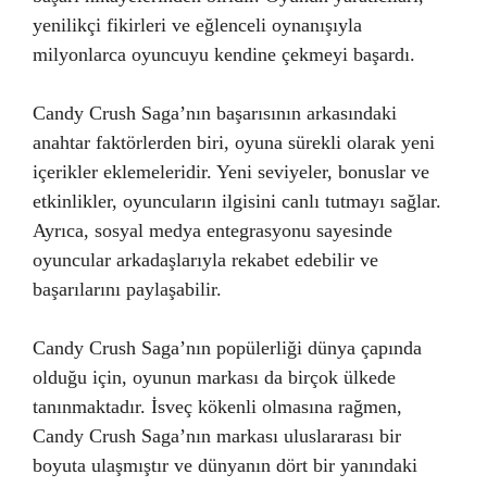
yenilikçi fikirleri ve eğlenceli oynanışıyla
milyonlarca oyuncuyu kendine çekmeyi başardı.
Candy Crush Saga’nın başarısının arkasındaki
anahtar faktörlerden biri, oyuna sürekli olarak yeni
içerikler eklemeleridir. Yeni seviyeler, bonuslar ve
etkinlikler, oyuncuların ilgisini canlı tutmayı sağlar.
Ayrıca, sosyal medya entegrasyonu sayesinde
oyuncular arkadaşlarıyla rekabet edebilir ve
başarılarını paylaşabilir.
Candy Crush Saga’nın popülerliği dünya çapında
olduğu için, oyunun markası da birçok ülkede
tanınmaktadır. İsveç kökenli olmasına rağmen,
Candy Crush Saga’nın markası uluslararası bir
boyuta ulaşmıştır ve dünyanın dört bir yanındaki