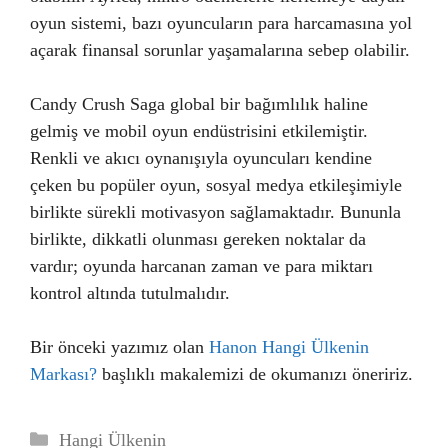
oyun sistemi, bazı oyuncuların para harcamasına yol
açarak finansal sorunlar yaşamalarına sebep olabilir.
Candy Crush Saga global bir bağımlılık haline
gelmiş ve mobil oyun endüstrisini etkilemiştir.
Renkli ve akıcı oynanışıyla oyuncuları kendine
çeken bu popüler oyun, sosyal medya etkileşimiyle
birlikte sürekli motivasyon sağlamaktadır. Bununla
birlikte, dikkatli olunması gereken noktalar da
vardır; oyunda harcanan zaman ve para miktarı
kontrol altında tutulmalıdır.
Bir önceki yazımız olan
Hanon Hangi Ülkenin
Markası?
başlıklı makalemizi de okumanızı öneririz.
Kategoriler
Hangi Ülkenin