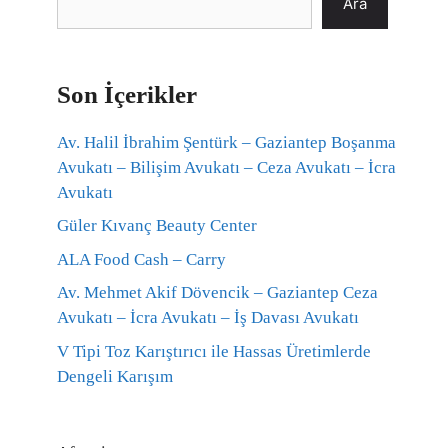
Ara
Son İçerikler
Av. Halil İbrahim Şentürk – Gaziantep Boşanma
Avukatı – Bilişim Avukatı – Ceza Avukatı – İcra
Avukatı
Güler Kıvanç Beauty Center
ALA Food Cash – Carry
Av. Mehmet Akif Dövencik – Gaziantep Ceza
Avukatı – İcra Avukatı – İş Davası Avukatı
V Tipi Toz Karıştırıcı ile Hassas Üretimlerde
Dengeli Karışım