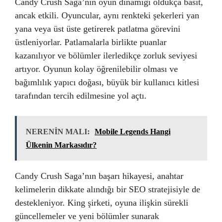
Candy Crush Saga’nın oyun dinamiği oldukça basit,
ancak etkili. Oyuncular, aynı renkteki şekerleri yan
yana veya üst üste getirerek patlatma görevini
üstleniyorlar. Patlamalarla birlikte puanlar
kazanılıyor ve bölümler ilerledikçe zorluk seviyesi
artıyor. Oyunun kolay öğrenilebilir olması ve
bağımlılık yapıcı doğası, büyük bir kullanıcı kitlesi
tarafından tercih edilmesine yol açtı.
NERENİN MALI:
Mobile Legends Hangi
Ülkenin Markasıdır?
Candy Crush Saga’nın başarı hikayesi, anahtar
kelimelerin dikkate alındığı bir SEO stratejisiyle de
destekleniyor. King şirketi, oyuna ilişkin sürekli
güncellemeler ve yeni bölümler sunarak