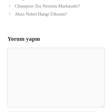
Champion Tea Nerenin Markasıdır?
Akzo Nobel Hangi Ülkenin?
Yorum yapın
Yorum