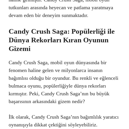
tutkunları arasında heyecan ve patlama yaratmaya
devam eden bir deneyim sunmaktadır.
Candy Crush Saga: Popülerliği ile
Dünya Rekorları Kıran Oyunun
Gizemi
Candy Crush Saga, mobil oyun dünyasında bir
fenomen haline gelen ve milyonlarca insanın
bağımlısı olduğu bir oyundur. Bu renkli ve eğlenceli
bulmaca oyunu, popülerliğiyle dünya rekorları
kırmıştır. Peki, Candy Crush Saga’nın bu büyük
başarısının arkasındaki gizem nedir?
İlk olarak, Candy Crush Saga’nın bağımlılık yaratıcı
oynanışıyla dikkat çektiğini söyleyebiliriz.