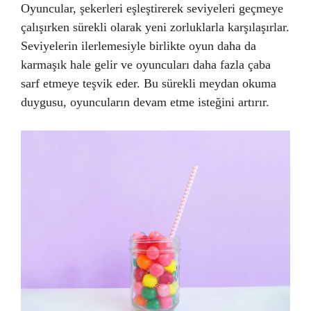
Oyuncular, şekerleri eşleştirerek seviyeleri geçmeye
çalışırken sürekli olarak yeni zorluklarla karşılaşırlar.
Seviyelerin ilerlemesiyle birlikte oyun daha da
karmaşık hale gelir ve oyuncuları daha fazla çaba
sarf etmeye teşvik eder. Bu sürekli meydan okuma
duygusu, oyuncuların devam etme isteğini artırır.