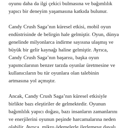
oyunu daha da ilgi çekici bulmasına ve bağımlılık
yapıcı bir deneyim yaşamasına katkıda bulunur.
Candy Crush Saga’nın küresel etkisi, mobil oyun
endüstrisinde de belirgin hale gelmiştir. Oyun, dünya
genelinde milyonlarca indirme sayısına ulaşmış ve
büyük bir gelir kaynağı haline gelmiştir. Ayrıca,
Candy Crush Saga’nın başarısı, başka oyun
yapımcılarının benzer tarzda oyunlar üretmesine ve
kullanıcıların bu tür oyunlara olan talebinin
artmasına yol açmıştır.
Ancak, Candy Crush Saga’nın küresel etkisiyle
birlikte bazı eleştiriler de gelmektedir. Oyunun
bağımlılık yapıcı doğası, bazı insanların zamanlarını
ve enerjilerini oyunun peşinde harcamalarına neden
olabilir. Ayrıca, mikro ödemelerle ilerlemeye dayalı