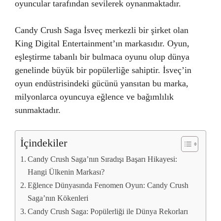
oyuncular tarafından sevilerek oynanmaktadır.
Candy Crush Saga İsveç merkezli bir şirket olan
King Digital Entertainment’ın markasıdır. Oyun,
eşleştirme tabanlı bir bulmaca oyunu olup dünya
genelinde büyük bir popülerliğe sahiptir. İsveç’in
oyun endüstrisindeki gücünü yansıtan bu marka,
milyonlarca oyuncuya eğlence ve bağımlılık
sunmaktadır.
İçindekiler
Candy Crush Saga’nın Sıradışı Başarı Hikayesi:
Hangi Ülkenin Markası?
Eğlence Dünyasında Fenomen Oyun: Candy Crush
Saga’nın Kökenleri
Candy Crush Saga: Popülerliği ile Dünya Rekorları