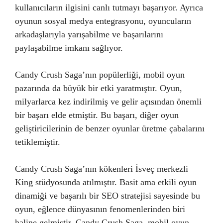
kullanıcıların ilgisini canlı tutmayı başarıyor. Ayrıca
oyunun sosyal medya entegrasyonu, oyuncuların
arkadaşlarıyla yarışabilme ve başarılarını
paylaşabilme imkanı sağlıyor.
Candy Crush Saga’nın popülerliği, mobil oyun
pazarında da büyük bir etki yaratmıştır. Oyun,
milyarlarca kez indirilmiş ve gelir açısından önemli
bir başarı elde etmiştir. Bu başarı, diğer oyun
geliştiricilerinin de benzer oyunlar üretme çabalarını
tetiklemiştir.
Candy Crush Saga’nın kökenleri İsveç merkezli
King stüdyosunda atılmıştır. Basit ama etkili oyun
dinamiği ve başarılı bir SEO stratejisi sayesinde bu
oyun, eğlence dünyasının fenomenlerinden biri
haline gelmiştir. Candy Crush Saga, mobil oyun