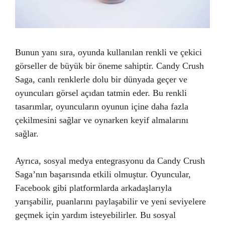
Bunun yanı sıra, oyunda kullanılan renkli ve çekici
görseller de büyük bir öneme sahiptir. Candy Crush
Saga, canlı renklerle dolu bir dünyada geçer ve
oyuncuları görsel açıdan tatmin eder. Bu renkli
tasarımlar, oyuncuların oyunun içine daha fazla
çekilmesini sağlar ve oynarken keyif almalarını
sağlar.
Ayrıca, sosyal medya entegrasyonu da Candy Crush
Saga’nın başarısında etkili olmuştur. Oyuncular,
Facebook gibi platformlarda arkadaşlarıyla
yarışabilir, puanlarını paylaşabilir ve yeni seviyelere
geçmek için yardım isteyebilirler. Bu sosyal