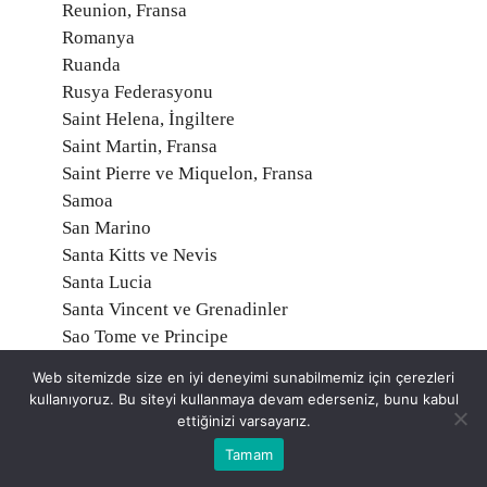
Reunion, Fransa
Romanya
Ruanda
Rusya Federasyonu
Saint Helena, İngiltere
Saint Martin, Fransa
Saint Pierre ve Miquelon, Fransa
Samoa
San Marino
Santa Kitts ve Nevis
Santa Lucia
Santa Vincent ve Grenadinler
Sao Tome ve Principe
Senegal
Web sitemizde size en iyi deneyimi sunabilmemiz için çerezleri
Seyşeller
kullanıyoruz. Bu siteyi kullanmaya devam ederseniz, bunu kabul
Sırbistan
ettiğinizi varsayarız.
Sierra Leone
Tamam
Singapur