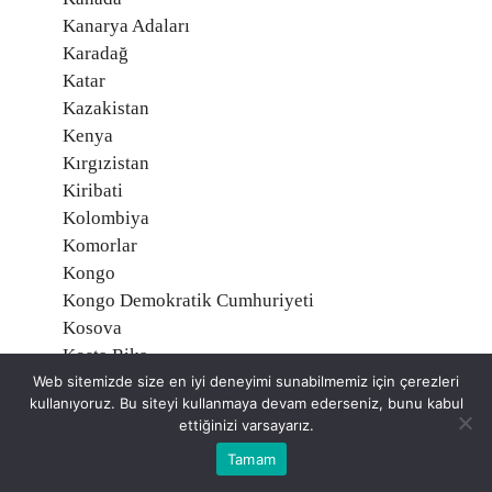
Kanarya Adaları
Karadağ
Katar
Kazakistan
Kenya
Kırgızistan
Kiribati
Kolombiya
Komorlar
Kongo
Kongo Demokratik Cumhuriyeti
Kosova
Kosta Rika
Web sitemizde size en iyi deneyimi sunabilmemiz için çerezleri
Kuveyt
kullanıyoruz. Bu siteyi kullanmaya devam ederseniz, bunu kabul
Kuzey İrlanda
ettiğinizi varsayarız.
Kuzey Kore
Tamam
Kuzey Maryana Adaları