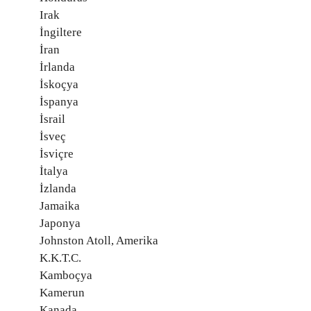
Irak
İngiltere
İran
İrlanda
İskoçya
İspanya
İsrail
İsveç
İsviçre
İtalya
İzlanda
Jamaika
Japonya
Johnston Atoll, Amerika
K.K.T.C.
Kamboçya
Kamerun
Kanada