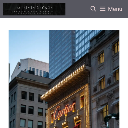
İçeriğe
Menu
atla