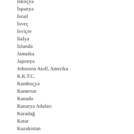
İskoçya
İspanya
İsrail
İsveç
İsviçre
İtalya
İzlanda
Jamaika
Japonya
Johnston Atoll, Amerika
K.K.T.C.
Kamboçya
Kamerun
Kanada
Kanarya Adaları
Karadağ
Katar
Kazakistan