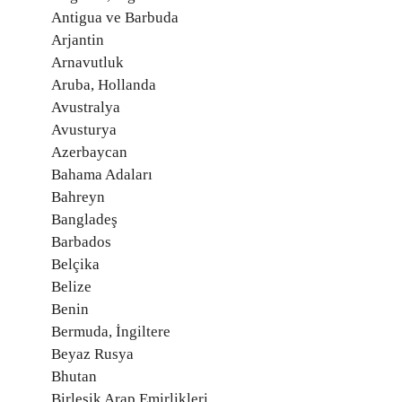
Antigua ve Barbuda
Arjantin
Arnavutluk
Aruba, Hollanda
Avustralya
Avusturya
Azerbaycan
Bahama Adaları
Bahreyn
Bangladeş
Barbados
Belçika
Belize
Benin
Bermuda, İngiltere
Beyaz Rusya
Bhutan
Birleşik Arap Emirlikleri