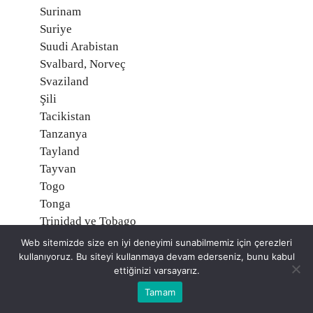
Surinam
Suriye
Suudi Arabistan
Svalbard, Norveç
Svaziland
Şili
Tacikistan
Tanzanya
Tayland
Tayvan
Togo
Tonga
Trinidad ve Tobago
Tunus
Web sitemizde size en iyi deneyimi sunabilmemiz için çerezleri
Turks ve Caicos Adaları, İngiltere
kullanıyoruz. Bu siteyi kullanmaya devam ederseniz, bunu kabul
ettiğinizi varsayarız.
Tuvalu
Türkiye
Tamam
Türkmenistan