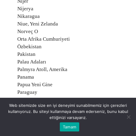
Nijer
Nijerya
Nikaragua
Niue, Yeni Zelanda
Norveç O
Orta Afrika Cumhuriyeti
Özbekistan
Pakistan
Palau Adaları
Palmyra Atoll, Amerika
Panama
Papua Yeni Gine
Paraguay
Peru
Web sitemizde size en iyi deneyimi sunabilmemiz için çerezleri
Polonya
kullanıyoruz. Bu siteyi kullanmaya devam ederseniz, bunu kabul
Portekiz
ettiğinizi varsayarız.
Porto Riko, Amerika
Tamam
Reunion, Fransa