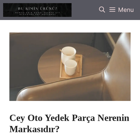
İçeriğe
Menu
atla
Cey Oto Yedek Parça Nerenin
Markasıdır?