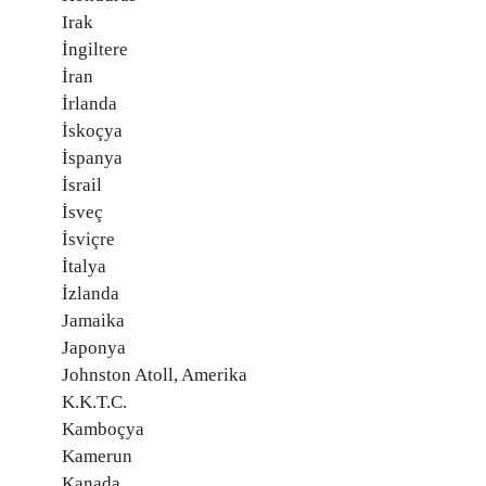
Irak
İngiltere
İran
İrlanda
İskoçya
İspanya
İsrail
İsveç
İsviçre
İtalya
İzlanda
Jamaika
Japonya
Johnston Atoll, Amerika
K.K.T.C.
Kamboçya
Kamerun
Kanada