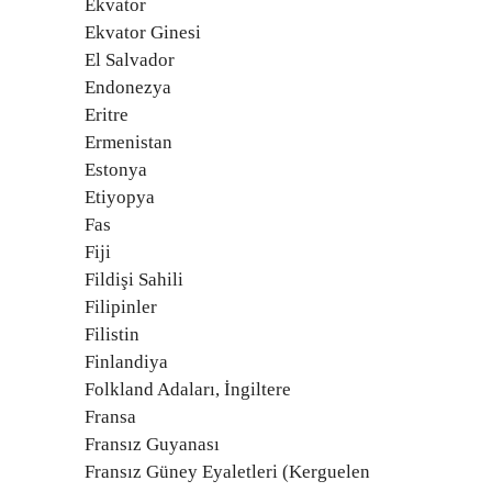
Ekvator
Ekvator Ginesi
El Salvador
Endonezya
Eritre
Ermenistan
Estonya
Etiyopya
Fas
Fiji
Fildişi Sahili
Filipinler
Filistin
Finlandiya
Folkland Adaları, İngiltere
Fransa
Fransız Guyanası
Fransız Güney Eyaletleri (Kerguelen