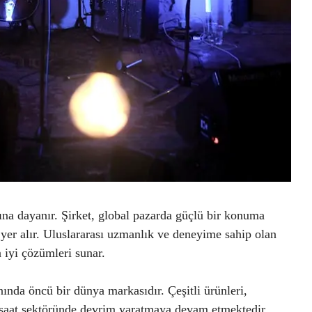
ına dayanır. Şirket, global pazarda güçlü bir konuma
k yer alır. Uluslararası uzmanlık ve deneyime sahip olan
 iyi çözümleri sunar.
ında öncü bir dünya markasıdır. Çeşitli ürünleri,
inşaat sektöründe devrim yaratmaya devam etmektedir.