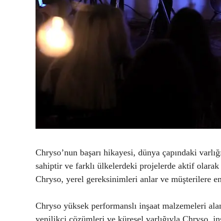
Chryso’nun başarı hikayesi, dünya çapındaki varlığ
sahiptir ve farklı ülkelerdeki projelerde aktif olara
Chryso, yerel gereksinimleri anlar ve müşterilere en
Chryso yüksek performanslı inşaat malzemeleri alan
yenilikçi çözümleri ve küresel varlığıyla Chryso, 