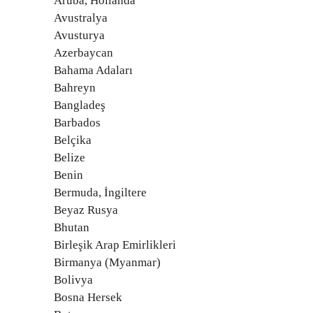
Aruba, Hollanda
Avustralya
Avusturya
Azerbaycan
Bahama Adaları
Bahreyn
Bangladeş
Barbados
Belçika
Belize
Benin
Bermuda, İngiltere
Beyaz Rusya
Bhutan
Birleşik Arap Emirlikleri
Birmanya (Myanmar)
Bolivya
Bosna Hersek