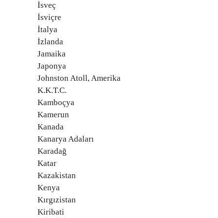
İsveç
İsviçre
İtalya
İzlanda
Jamaika
Japonya
Johnston Atoll, Amerika
K.K.T.C.
Kamboçya
Kamerun
Kanada
Kanarya Adaları
Karadağ
Katar
Kazakistan
Kenya
Kırgızistan
Kiribati