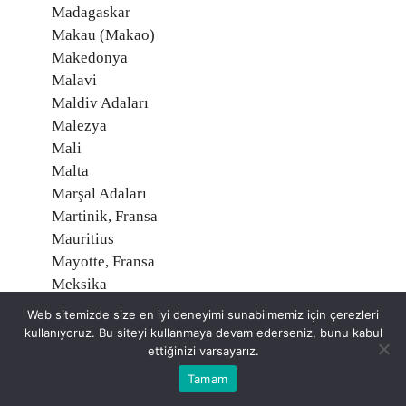
Madagaskar
Makau (Makao)
Makedonya
Malavi
Maldiv Adaları
Malezya
Mali
Malta
Marşal Adaları
Martinik, Fransa
Mauritius
Mayotte, Fransa
Meksika
Mısır
Web sitemizde size en iyi deneyimi sunabilmemiz için çerezleri
Midway Adaları, Amerika
kullanıyoruz. Bu siteyi kullanmaya devam ederseniz, bunu kabul
Mikronezya
ettiğinizi varsayarız.
Moğolistan
Tamam
Moldavya