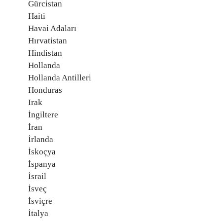
Gürcistan
Haiti
Havai Adaları
Hırvatistan
Hindistan
Hollanda
Hollanda Antilleri
Honduras
Irak
İngiltere
İran
İrlanda
İskoçya
İspanya
İsrail
İsveç
İsviçre
İtalya