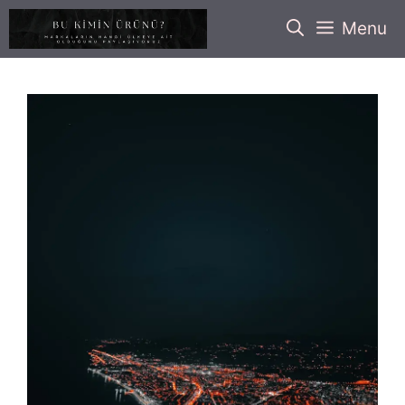
İçeriğe
Menu
atla