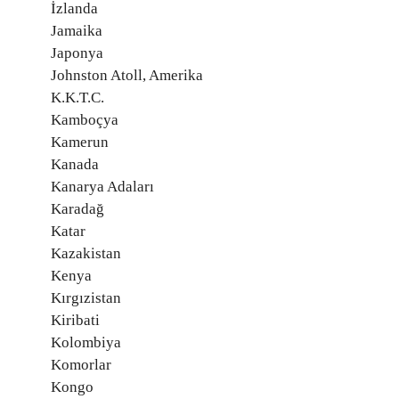
İzlanda
Jamaika
Japonya
Johnston Atoll, Amerika
K.K.T.C.
Kamboçya
Kamerun
Kanada
Kanarya Adaları
Karadağ
Katar
Kazakistan
Kenya
Kırgızistan
Kiribati
Kolombiya
Komorlar
Kongo